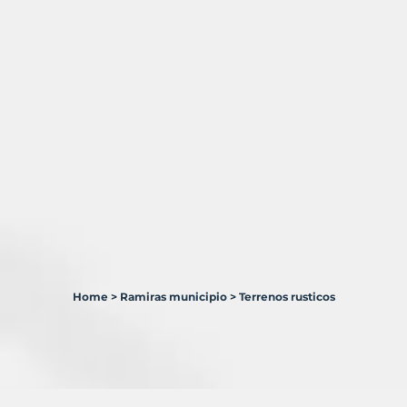
Home
>
Ramiras municipio
>
Terrenos rusticos
1
Terreno
en
venta
en
Ramirás