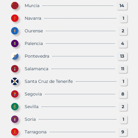
Murcia
14
Navarra
1
Ourense
2
Palencia
4
Pontevedra
13
Salamanca
11
Santa Cruz de Tenerife
1
Segovia
8
Sevilla
2
Soria
1
Tarragona
9