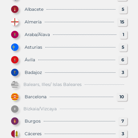
Albacete
5
Almería
15
Araba/Álava
1
Asturias
5
Ávila
6
Badajoz
3
Balears, Illes/ Islas Baleares
Barcelona
10
Bizkaia/Vizcaya
Burgos
7
Cáceres
3