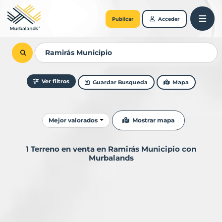
Publicar
Acceder
Ver filtros
Guardar Busqueda
Mapa
Ordenar resultados
Mostrar mapa
Mejor valorados
1 Terreno en venta en Ramirás Municipio con
Murbalands