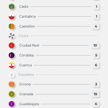
Cádiz
1
Cantabria
1
Castellón
4
Ceuta
Ciudad Real
10
Córdoba
5
Cuenca
6
Gipuzkoa
Girona
2
Granada
19
Guadalajara
6