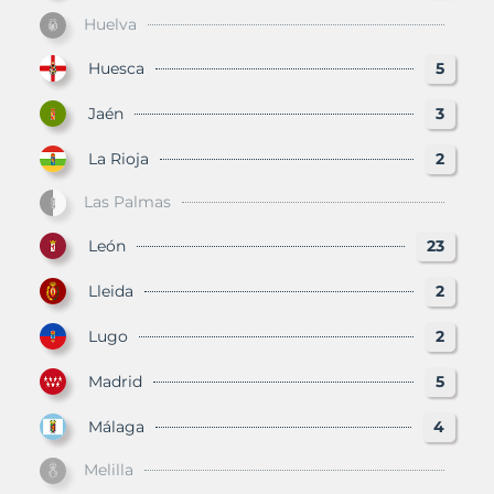
Huelva
Huesca
5
Jaén
3
La Rioja
2
Las Palmas
León
23
Lleida
2
Lugo
2
Madrid
5
Málaga
4
Melilla