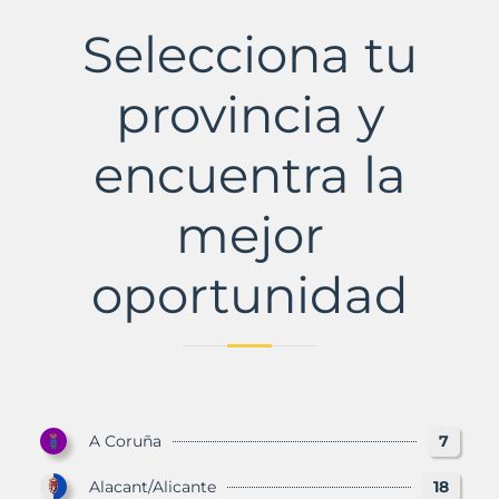
Municipio
con
Selecciona tu
Murbalands
provincia y
encuentra la
mejor
oportunidad
A Coruña
7
Alacant/Alicante
18