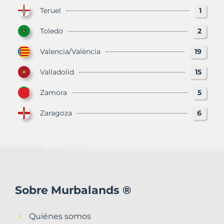
Teruel
1
Toledo
2
Valencia/València
19
Valladolid
15
Zamora
5
Zaragoza
6
Sobre Murbalands ®
Quiénes somos