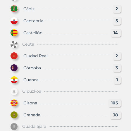
Cádiz
2
Cantabria
5
Castellón
14
Ceuta
Ciudad Real
2
Córdoba
3
Cuenca
1
Gipuzkoa
Girona
105
Granada
38
Guadalajara