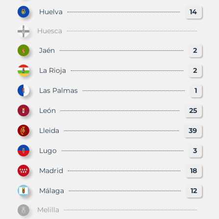
Huelva
14
Huesca
Jaén
2
La Rioja
2
Las Palmas
1
León
25
Lleida
39
Lugo
3
Madrid
18
Málaga
12
Melilla