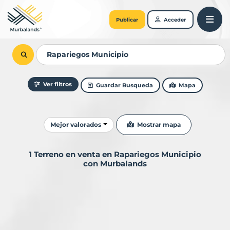
Publicar
Acceder
Ver filtros
Guardar Busqueda
Mapa
Ordenar resultados
Mostrar mapa
Mejor valorados
1 Terreno en venta en Rapariegos Municipio
con Murbalands