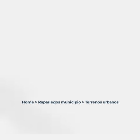
Home
>
Rapariegos municipio
>
Terrenos urbanos
1
Terreno
en
venta
en
Rapariegos