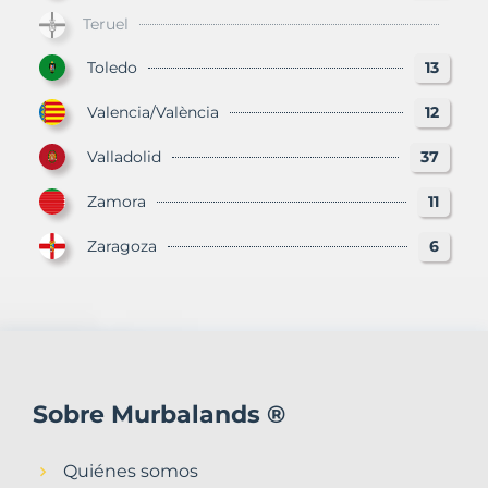
Teruel
Toledo
13
Valencia/València
12
Valladolid
37
Zamora
11
Zaragoza
6
Sobre Murbalands ®
Quiénes somos