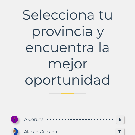
Municipio
con
Selecciona tu
Murbalands
provincia y
encuentra la
mejor
oportunidad
A Coruña
6
Alacant/Alicante
11