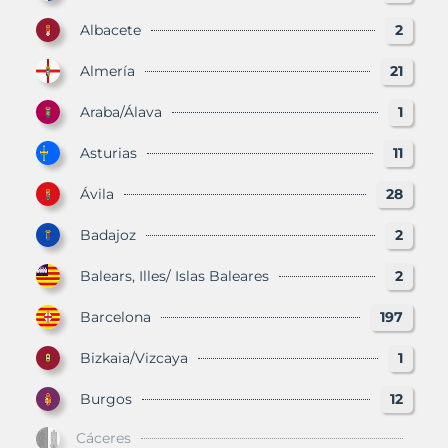
Albacete
2
Almería
21
Araba/Álava
1
Asturias
11
Ávila
28
Badajoz
2
Balears, Illes/ Islas Baleares
2
Barcelona
197
Bizkaia/Vizcaya
1
Burgos
12
Cáceres