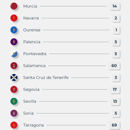
Murcia
14
Navarra
2
Ourense
1
Palencia
5
Pontevedra
5
Salamanca
60
Santa Cruz de Tenerife
3
Segovia
17
Sevilla
13
Soria
5
Tarragona
69