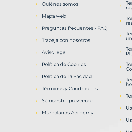
Te
Quiénes somos
Riaza
re
Municipio
Mapa web
con
Te
re
Murbalands
Preguntas frecuentes - FAQ
Te
Home
un
>
Trabaja con nosotros
Riaza
Te
municipio
Aviso legal
Pl
>
Terrenos
Política de Cookies
Te
baratos
Co
Política de Privacidad
Te
he
Términos y Condiciones
Te
Sé nuestro proveedor
Us
Murbalands Academy
Us