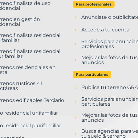
rreno finalista de uso
Para profesionales
sidencial
Anúnciate o publicitat
rreno en gestión
sidencial
Accede a tu cuenta
rreno finalista residencial
ifamiliar
Servicios para anuncia
profesionales
rreno finalista residencial
urifamiliar
Mejorar las fotos de tus
anuncios
rrenos residenciales en
sta
Para particulares
rrenos rústicos < 1
Publica tu terreno GRA
ctáreas
Servicios para anuncia
rrenos edificables Terciario
particulares
o residencial unifamiliar
Mejorar las fotos de tus
anuncios
o residencial plurifamiliar
Busca agencias para v
tu suelo & terreno