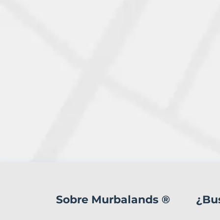
1
Terreno
en
Sobre Murbalands ®
¿Bu
venta
en