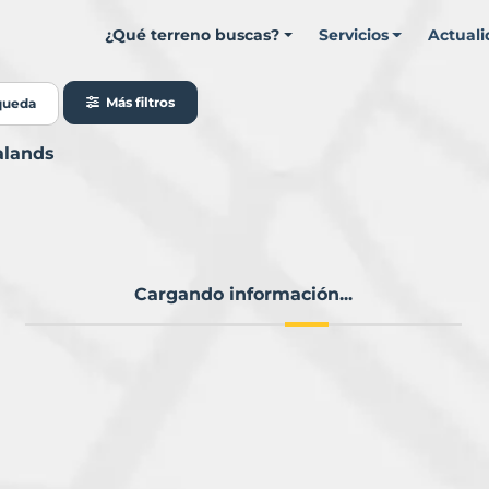
¿Qué terreno buscas?
Servicios
Actual
Más filtros
queda
alands
Cargando información...