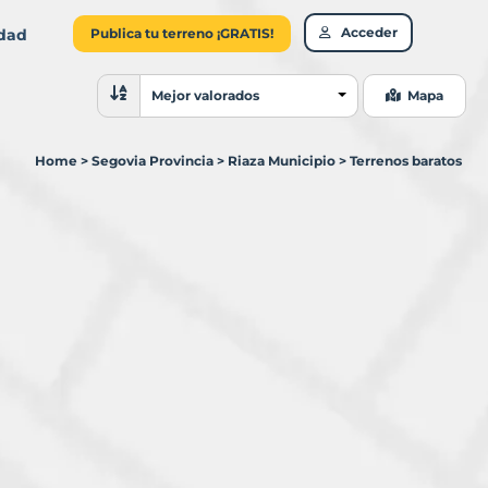
Acceder
idad
Publica tu terreno ¡GRATIS!
Ordenar resultados
Mejor valorados
Mapa
Home
>
Segovia Provincia
>
Riaza Municipio
>
Terrenos baratos