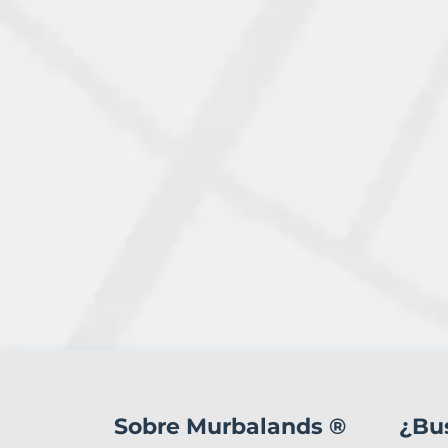
0
Terrenos
en
Sobre Murbalands ®
¿Bu
venta