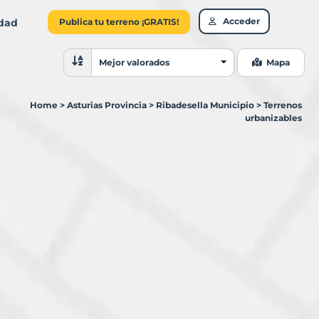
Acceder
idad
Publica tu terreno ¡GRATIS!
Ordenar resultados
Mejor valorados
Mapa
Home
>
Asturias Provincia
>
Ribadesella Municipio
>
Terrenos
urbanizables