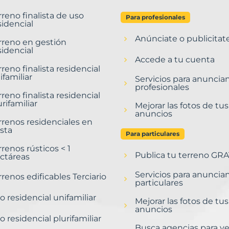
rreno finalista de uso
Para profesionales
sidencial
Anúnciate o publicitat
rreno en gestión
sidencial
Accede a tu cuenta
rreno finalista residencial
ifamiliar
Servicios para anuncia
profesionales
rreno finalista residencial
urifamiliar
Mejorar las fotos de tus
anuncios
rrenos residenciales en
sta
Para particulares
rrenos rústicos < 1
Publica tu terreno GRA
ctáreas
Servicios para anuncia
rrenos edificables Terciario
particulares
o residencial unifamiliar
Mejorar las fotos de tus
anuncios
o residencial plurifamiliar
Busca agencias para v