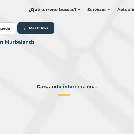
¿Qué terreno buscas?
Servicios
Actual
Más filtros
queda
con Murbalands
Cargando información...