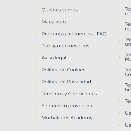
en
Te
Quiénes somos
Ribadesella
re
Municipio
Mapa web
con
Te
re
Murbalands
Preguntas frecuentes - FAQ
Te
Home
un
>
Trabaja con nosotros
Ribadesella
Te
municipio
Aviso legal
Pl
>
Terrenos
Política de Cookies
Te
urbanizables
Co
Política de Privacidad
Te
he
Términos y Condiciones
Te
Sé nuestro proveedor
Us
Murbalands Academy
Us