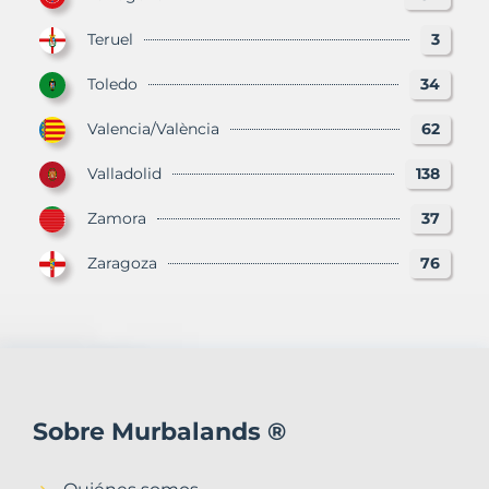
Teruel
3
Toledo
34
Valencia/València
62
Valladolid
138
Zamora
37
Zaragoza
76
Sobre Murbalands ®