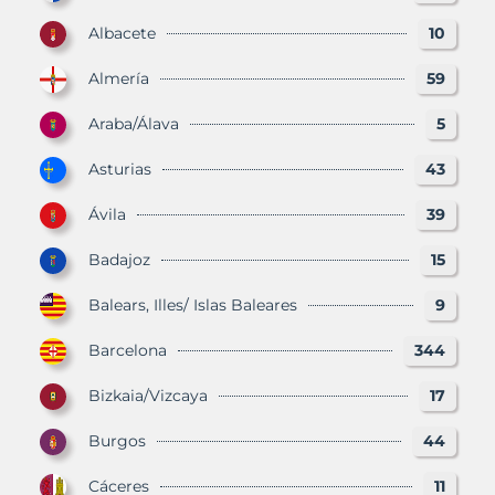
Albacete
10
Almería
59
Araba/Álava
5
Asturias
43
Ávila
39
Badajoz
15
Balears, Illes/ Islas Baleares
9
Barcelona
344
Bizkaia/Vizcaya
17
Burgos
44
Cáceres
11