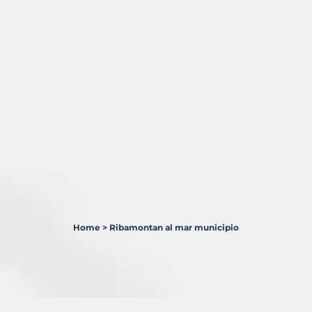
Home
>
Ribamontan al mar municipio
1
Terreno
en
venta
en
Ribamontán