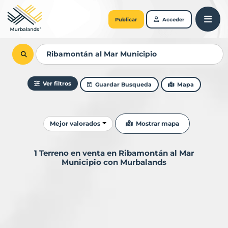
Publicar
Acceder
Ver filtros
Guardar Busqueda
Mapa
Ordenar resultados
Mostrar mapa
Mejor valorados
1 Terreno en venta en Ribamontán al Mar
Municipio con Murbalands