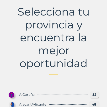
al
Mar
Selecciona tu
Municipio
con
Murbalands
provincia y
encuentra la
mejor
oportunidad
A Coruña
52
Alacant/Alicante
48