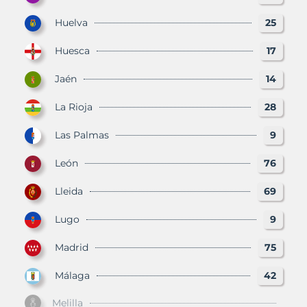
Huelva
25
Huesca
17
Jaén
14
La Rioja
28
Las Palmas
9
León
76
Lleida
69
Lugo
9
Madrid
75
Málaga
42
Melilla