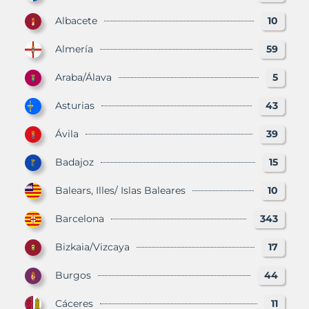
Albacete
10
Almería
59
Araba/Álava
5
Asturias
43
Ávila
39
Badajoz
15
Balears, Illes/ Islas Baleares
10
Barcelona
343
Bizkaia/Vizcaya
17
Burgos
44
Cáceres
11