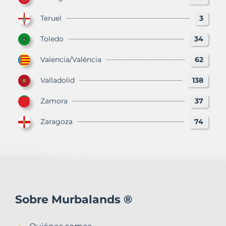
Teruel
3
Toledo
34
Valencia/València
62
Valladolid
138
Zamora
37
Zaragoza
74
Sobre Murbalands ®