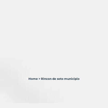
Home
>
Rincon de soto municipio
2
Terrenos
en
venta
en
Rincón