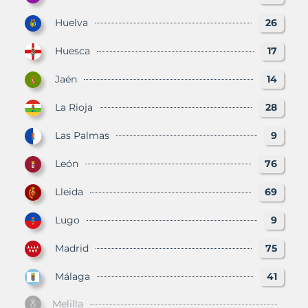
Huelva
26
Huesca
17
Jaén
14
La Rioja
28
Las Palmas
9
León
76
Lleida
69
Lugo
9
Madrid
75
Málaga
41
Melilla