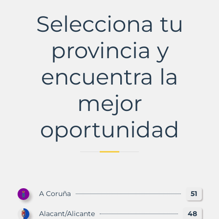
de
Soto
Selecciona tu
Municipio
con
Murbalands
provincia y
encuentra la
mejor
oportunidad
A Coruña
51
Alacant/Alicante
48