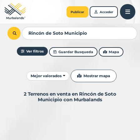
Publicar
Acceder
Ver filtros
Guardar Busqueda
Mapa
Ordenar resultados
Mostrar mapa
Mejor valorados
2 Terrenos en venta en Rincón de Soto
Municipio con Murbalands