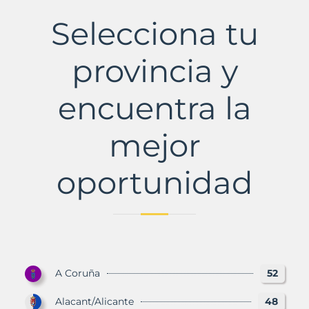
La
Municipio
Selecciona tu
con
Murbalands
provincia y
encuentra la
mejor
oportunidad
A Coruña
52
Alacant/Alicante
48