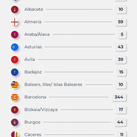
Albacete
10
Almería
59
Araba/Álava
5
Asturias
43
Ávila
39
Badajoz
15
Balears, Illes/ Islas Baleares
10
Barcelona
344
Bizkaia/Vizcaya
17
Burgos
44
Cáceres
11