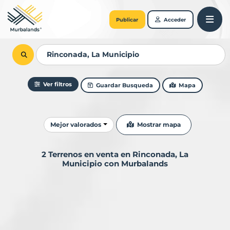
Publicar
Acceder
Ver filtros
Guardar Busqueda
Mapa
Ordenar resultados
Mostrar mapa
Mejor valorados
2 Terrenos en venta en Rinconada, La
Municipio con Murbalands