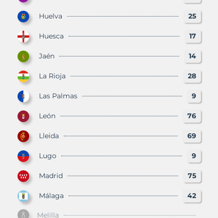
Huelva
25
Huesca
17
Jaén
14
La Rioja
28
Las Palmas
9
León
76
Lleida
69
Lugo
9
Madrid
75
Málaga
42
Melilla