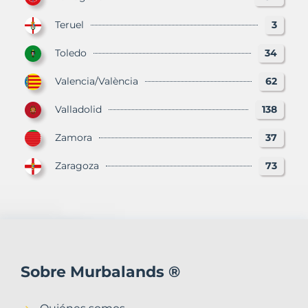
Teruel
3
Toledo
34
Valencia/València
62
Valladolid
138
Zamora
37
Zaragoza
73
Sobre Murbalands ®