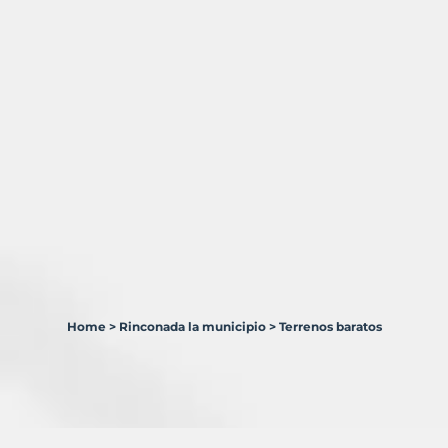
Home
>
Rinconada la municipio
>
Terrenos baratos
2
Terrenos
en
venta
en
Rinconada,