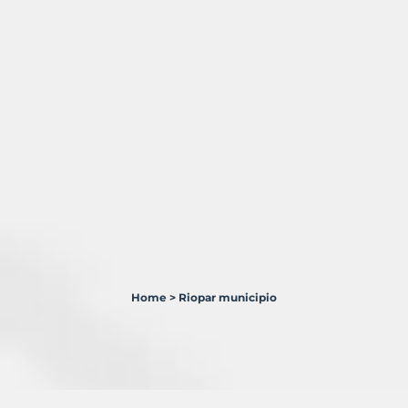
Home
>
Riopar municipio
1
Terreno
en
venta
en
Riópar