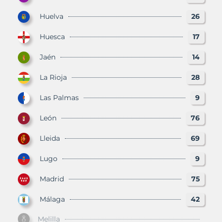
Huelva
26
Huesca
17
Jaén
14
La Rioja
28
Las Palmas
9
León
76
Lleida
69
Lugo
9
Madrid
75
Málaga
42
Melilla