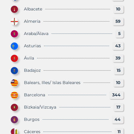
Albacete
10
Almería
59
Araba/Álava
5
Asturias
43
Ávila
39
Badajoz
15
Balears, Illes/ Islas Baleares
10
Barcelona
344
Bizkaia/Vizcaya
17
Burgos
44
Cáceres
11