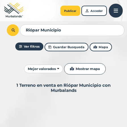
Publicar
Acceder
Ver filtros
Guardar Busqueda
Mapa
Ordenar resultados
Mostrar mapa
Mejor valorados
1 Terreno en venta en Riópar Municipio con
Murbalands