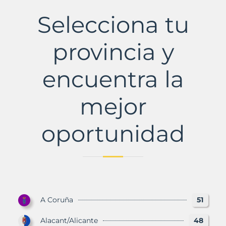
Municipio
con
Selecciona tu
Murbalands
provincia y
encuentra la
mejor
oportunidad
A Coruña
51
Alacant/Alicante
48