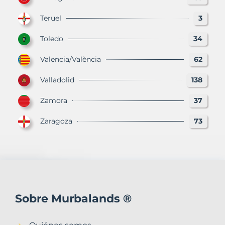
Teruel
3
Toledo
34
Valencia/València
62
Valladolid
138
Zamora
37
Zaragoza
73
Sobre Murbalands ®