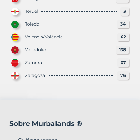
Teruel
3
Toledo
34
Valencia/València
62
Valladolid
138
Zamora
37
Zaragoza
76
Sobre Murbalands ®