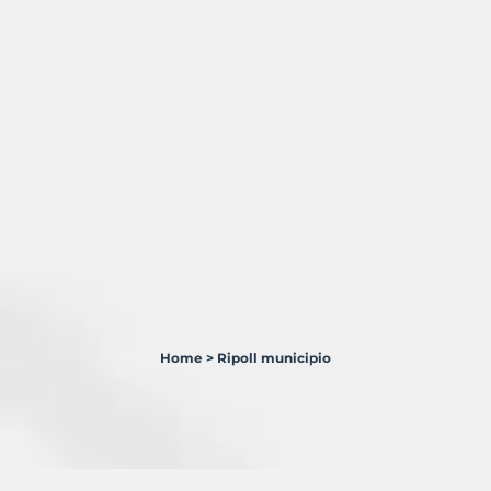
Home
>
Ripoll municipio
1
Terreno
en
venta
en
Ripoll