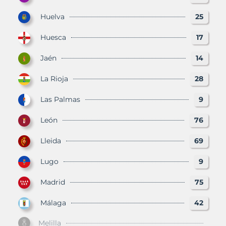
Huelva
25
Huesca
17
Jaén
14
La Rioja
28
Las Palmas
9
León
76
Lleida
69
Lugo
9
Madrid
75
Málaga
42
Melilla