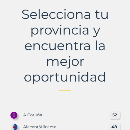
Municipio
con
Selecciona tu
Murbalands
provincia y
encuentra la
mejor
oportunidad
A Coruña
52
Alacant/Alicante
48