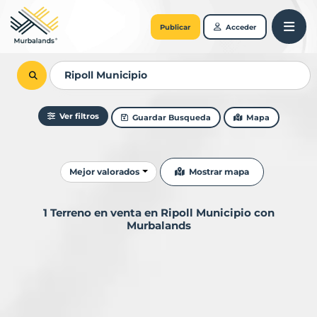
Publicar
Acceder
Ver filtros
Guardar Busqueda
Mapa
Ordenar resultados
Mostrar mapa
Mejor valorados
1 Terreno en venta en Ripoll Municipio con
Murbalands