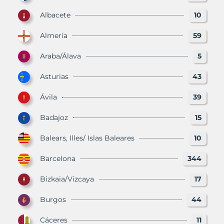
Albacete
10
Almería
59
Araba/Álava
5
Asturias
43
Ávila
39
Badajoz
15
Balears, Illes/ Islas Baleares
10
Barcelona
344
Bizkaia/Vizcaya
17
Burgos
44
Cáceres
11