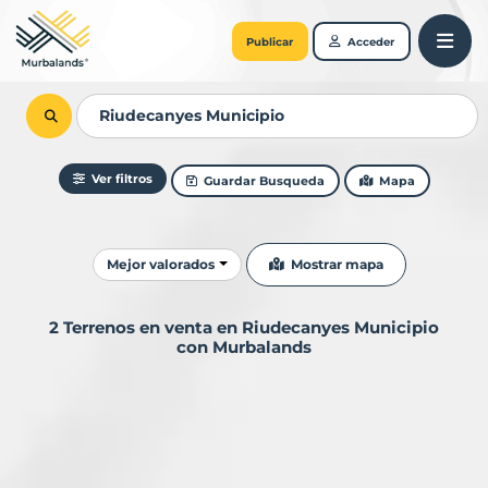
Publicar
Acceder
Ver filtros
Guardar Busqueda
Mapa
Ordenar resultados
Mostrar mapa
Mejor valorados
2 Terrenos en venta en Riudecanyes Municipio
con Murbalands