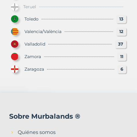
Teruel
Toledo
13
Valencia/València
12
Valladolid
37
Zamora
11
Zaragoza
6
Sobre Murbalands ®
Quiénes somos