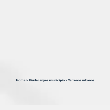
Home
>
Riudecanyes municipio
>
Terrenos urbanos
2
Terrenos
en
venta
en
Riudecanyes