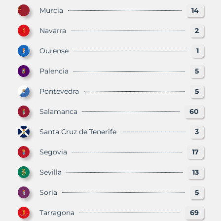
Murcia
14
Navarra
2
Ourense
1
Palencia
5
Pontevedra
5
Salamanca
60
Santa Cruz de Tenerife
3
Segovia
17
Sevilla
13
Soria
5
Tarragona
69