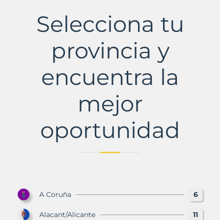
Municipio
con
Selecciona tu
Murbalands
provincia y
encuentra la
mejor
oportunidad
A Coruña
6
Alacant/Alicante
11