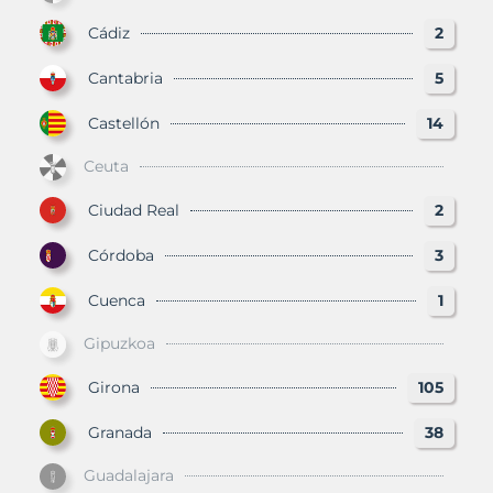
Cádiz
2
Cantabria
5
Castellón
14
Ceuta
Ciudad Real
2
Córdoba
3
Cuenca
1
Gipuzkoa
Girona
105
Granada
38
Guadalajara