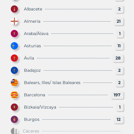
Albacete
2
Almería
21
Araba/Álava
1
Asturias
11
Ávila
28
Badajoz
2
Balears, Illes/ Islas Baleares
2
Barcelona
197
Bizkaia/Vizcaya
1
Burgos
12
Cáceres