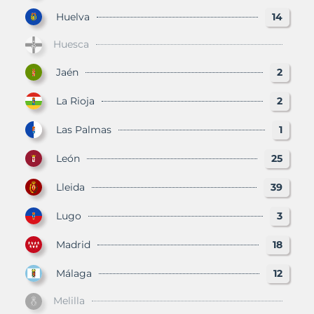
Huelva
14
Huesca
Jaén
2
La Rioja
2
Las Palmas
1
León
25
Lleida
39
Lugo
3
Madrid
18
Málaga
12
Melilla