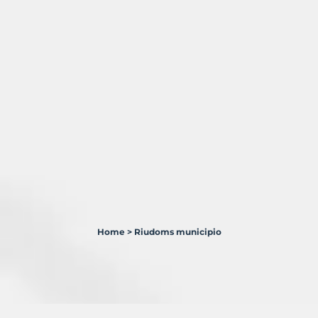
Home
>
Riudoms municipio
0
Terrenos
en
venta
en
Riudoms