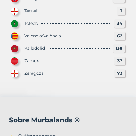
Teruel
3
Toledo
34
Valencia/València
62
Valladolid
138
Zamora
37
Zaragoza
73
Sobre Murbalands ®