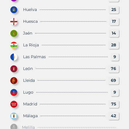
Huelva
25
Huesca
17
Jaén
14
La Rioja
28
Las Palmas
9
León
76
Lleida
69
Lugo
9
Madrid
75
Málaga
42
Melilla