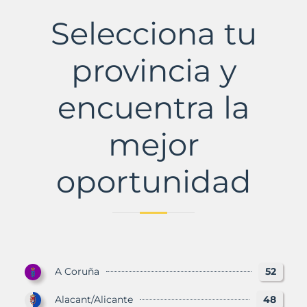
Municipio
con
Selecciona tu
Murbalands
provincia y
encuentra la
mejor
oportunidad
A Coruña
52
Alacant/Alicante
48