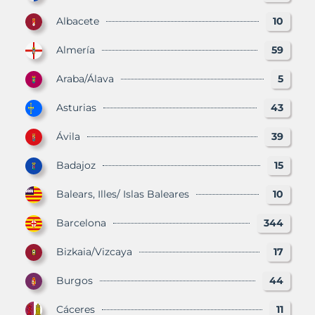
Albacete
10
Almería
59
Araba/Álava
5
Asturias
43
Ávila
39
Badajoz
15
Balears, Illes/ Islas Baleares
10
Barcelona
344
Bizkaia/Vizcaya
17
Burgos
44
Cáceres
11