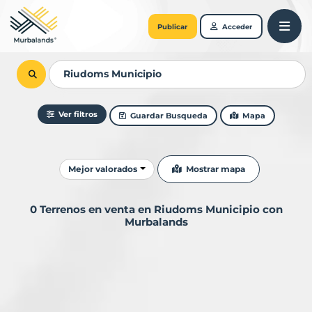
Publicar
Acceder
Ver filtros
Guardar Busqueda
Mapa
Ordenar resultados
Mostrar mapa
Mejor valorados
0 Terrenos en venta en Riudoms Municipio con
Murbalands