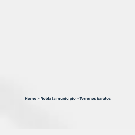
Home
>
Robla la municipio
>
Terrenos baratos
1
Terreno
en
venta
en
Robla,