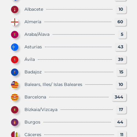
Albacete
10
Almería
60
Araba/Álava
5
Asturias
43
Ávila
39
Badajoz
15
Balears, Illes/ Islas Baleares
10
Barcelona
344
Bizkaia/Vizcaya
17
Burgos
44
Cáceres
11