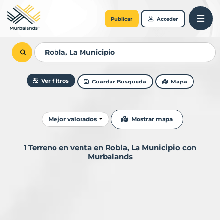
Publicar
Acceder
Ver filtros
Guardar Busqueda
Mapa
Ordenar resultados
Mostrar mapa
Mejor valorados
1 Terreno en venta en Robla, La Municipio con
Murbalands