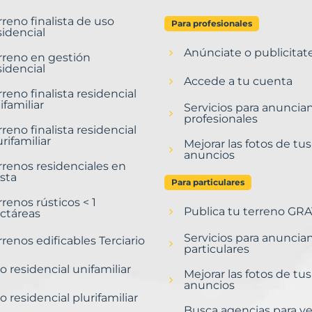
rreno finalista de uso
Para profesionales
sidencial
Anúnciate o publicitat
rreno en gestión
sidencial
Accede a tu cuenta
rreno finalista residencial
ifamiliar
Servicios para anuncia
profesionales
rreno finalista residencial
urifamiliar
Mejorar las fotos de tus
anuncios
rrenos residenciales en
sta
Para particulares
rrenos rústicos < 1
Publica tu terreno GRA
ctáreas
Servicios para anuncia
rrenos edificables Terciario
particulares
o residencial unifamiliar
Mejorar las fotos de tus
anuncios
o residencial plurifamiliar
Busca agencias para v