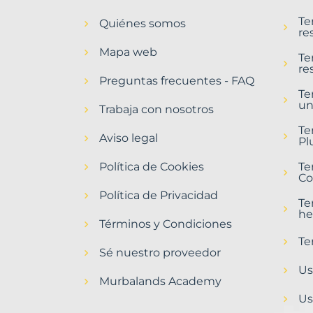
en
Te
Quiénes somos
Roda
re
de
Mapa web
Barà
Te
re
Municipio
Preguntas frecuentes - FAQ
con
Te
un
Murbalands
Trabaja con nosotros
Home
Te
Aviso legal
>
Pl
Roda
Política de Cookies
de
Te
Co
bara
municipio
Política de Privacidad
Te
>
he
Terrenos
Términos y Condiciones
baratos
Te
Sé nuestro proveedor
Us
Murbalands Academy
Us