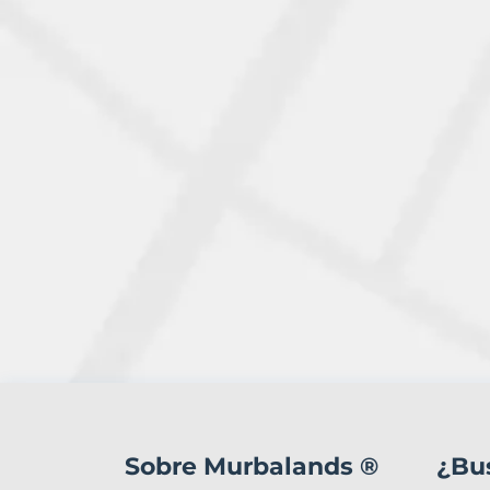
3
Terrenos
en
Sobre Murbalands ®
¿Bu
venta