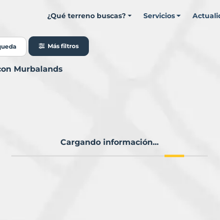
¿Qué terreno buscas?
Servicios
Actual
Más filtros
queda
 con Murbalands
Cargando información...