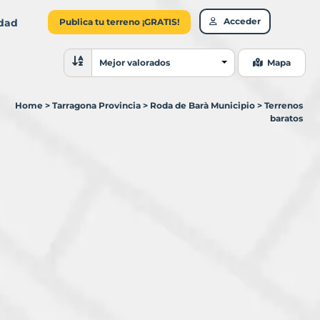
Acceder
idad
Publica tu terreno ¡GRATIS!
Ordenar resultados
Mejor valorados
Mapa
Home
>
Tarragona Provincia
>
Roda de Barà Municipio
>
Terrenos
baratos