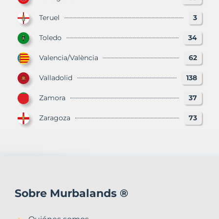
Teruel
3
Toledo
34
Valencia/València
62
Valladolid
138
Zamora
37
Zaragoza
73
Sobre Murbalands ®