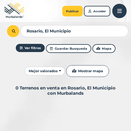
Publicar
Acceder
Ver filtros
Guardar Busqueda
Mapa
Ordenar resultados
Mostrar mapa
Mejor valorados
0 Terrenos en venta en Rosario, El Municipio
con Murbalands