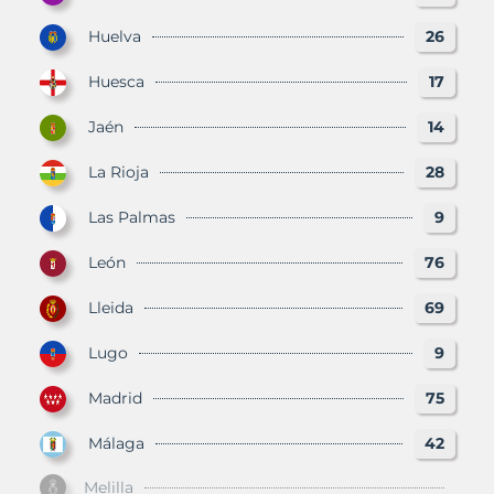
Huelva
26
Huesca
17
Jaén
14
La Rioja
28
Las Palmas
9
León
76
Lleida
69
Lugo
9
Madrid
75
Málaga
42
Melilla