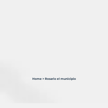
Home
>
Rosario el municipio
0
Terrenos
en
venta
en
Rosario,