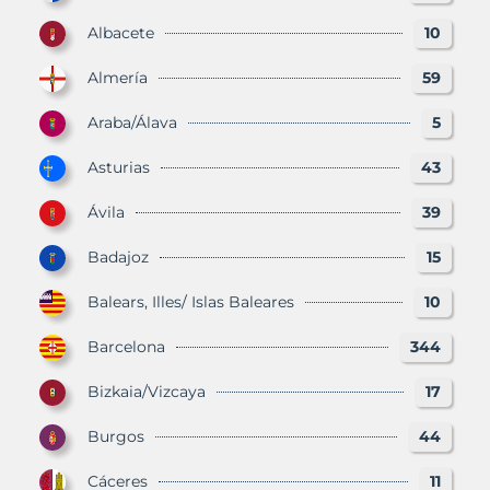
Albacete
10
Almería
59
Araba/Álava
5
Asturias
43
Ávila
39
Badajoz
15
Balears, Illes/ Islas Baleares
10
Barcelona
344
Bizkaia/Vizcaya
17
Burgos
44
Cáceres
11