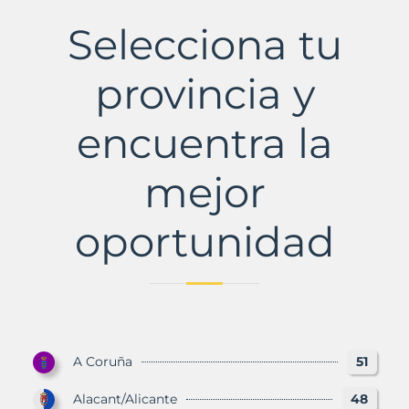
El
Municipio
Selecciona tu
con
Murbalands
provincia y
encuentra la
mejor
oportunidad
A Coruña
51
Alacant/Alicante
48