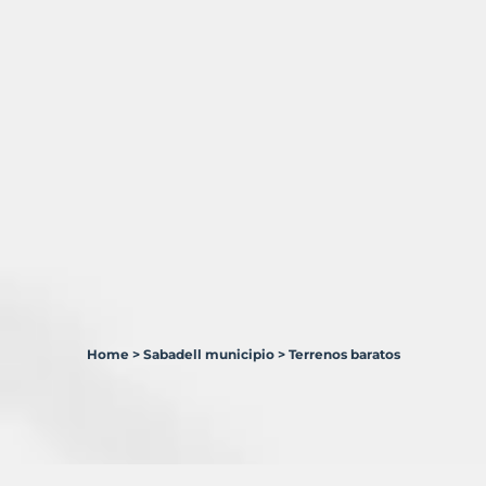
Home
>
Sabadell municipio
>
Terrenos baratos
5
Terrenos
en
venta
en
Sabadell