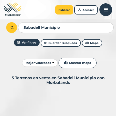
Publicar
Acceder
Ver filtros
Guardar Busqueda
Mapa
Ordenar resultados
Mostrar mapa
Mejor valorados
5 Terrenos en venta en Sabadell Municipio con
Murbalands