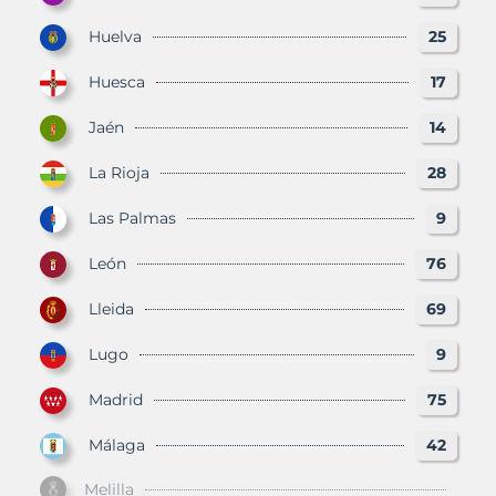
Huelva
25
Huesca
17
Jaén
14
La Rioja
28
Las Palmas
9
León
76
Lleida
69
Lugo
9
Madrid
75
Málaga
42
Melilla