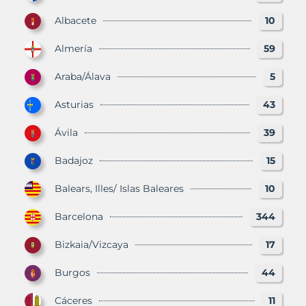
Albacete
10
Almería
59
Araba/Álava
5
Asturias
43
Ávila
39
Badajoz
15
Balears, Illes/ Islas Baleares
10
Barcelona
344
Bizkaia/Vizcaya
17
Burgos
44
Cáceres
11