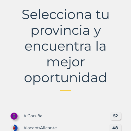
Municipio
con
Selecciona tu
Murbalands
provincia y
encuentra la
mejor
oportunidad
A Coruña
52
Alacant/Alicante
48