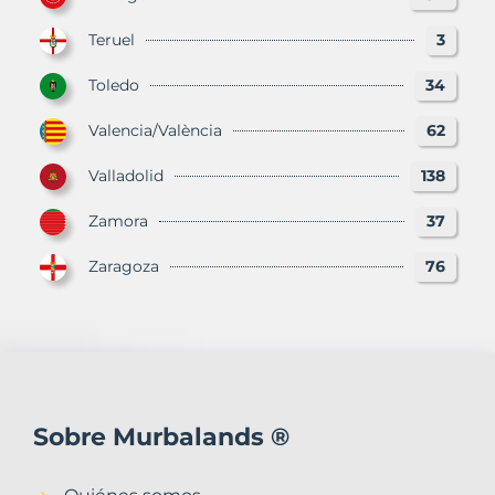
Teruel
3
Toledo
34
Valencia/València
62
Valladolid
138
Zamora
37
Zaragoza
76
Sobre Murbalands ®