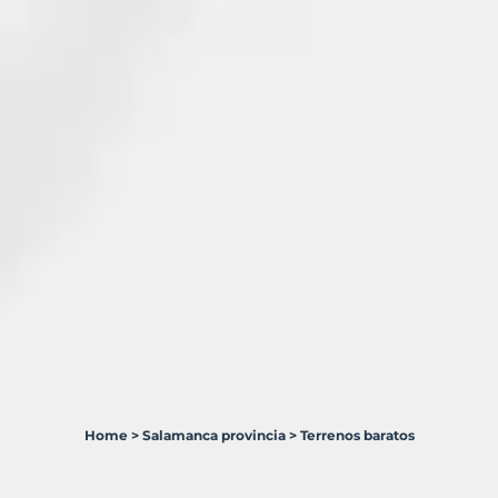
Home
>
Salamanca provincia
>
Terrenos baratos
148
Terrenos
en