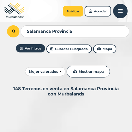
Publicar
Acceder
Ver filtros
Guardar Busqueda
Mapa
Ordenar resultados
Mostrar mapa
Mejor valorados
148 Terrenos en venta en Salamanca Provincia
con Murbalands