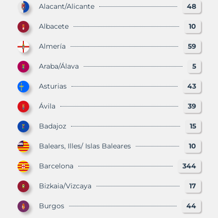
Alacant/Alicante
48
Albacete
10
Almería
59
Araba/Álava
5
Asturias
43
Ávila
39
Badajoz
15
Balears, Illes/ Islas Baleares
10
Barcelona
344
Bizkaia/Vizcaya
17
Burgos
44