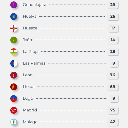
Guadalajara
29
Huelva
26
Huesca
17
Jaén
14
La Rioja
28
Las Palmas
9
León
76
Lleida
69
Lugo
9
Madrid
75
Málaga
42