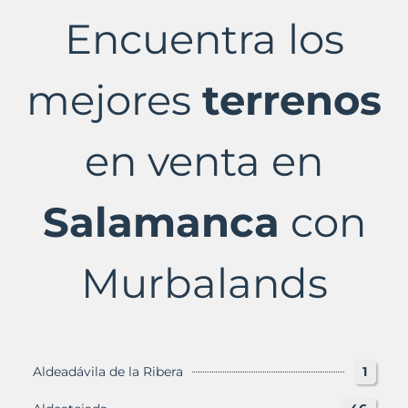
venta
Encuentra los
en
Salamanca
Provincia
con
mejores
terrenos
Murbalands
en venta en
Salamanca
con
Murbalands
Aldeadávila de la Ribera
1