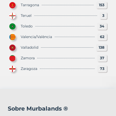
Tarragona
153
Teruel
3
Toledo
34
Valencia/València
62
Valladolid
138
Zamora
37
Zaragoza
73
Sobre Murbalands ®