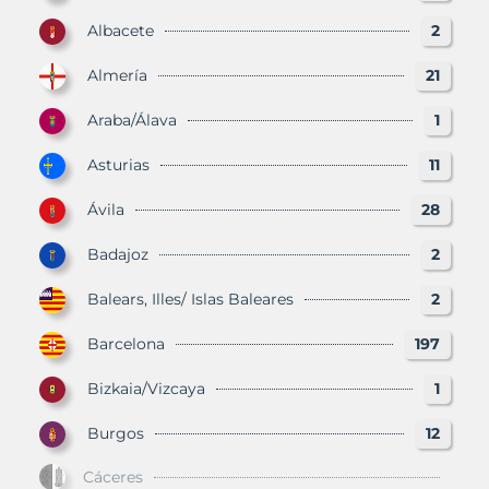
Albacete
2
Almería
21
Araba/Álava
1
Asturias
11
Ávila
28
Badajoz
2
Balears, Illes/ Islas Baleares
2
Barcelona
197
Bizkaia/Vizcaya
1
Burgos
12
Cáceres