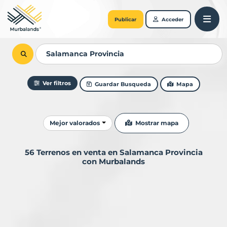
Publicar
Acceder
Ver filtros
Guardar Busqueda
Mapa
Ordenar resultados
Mostrar mapa
Mejor valorados
56 Terrenos en venta en Salamanca Provincia
con Murbalands