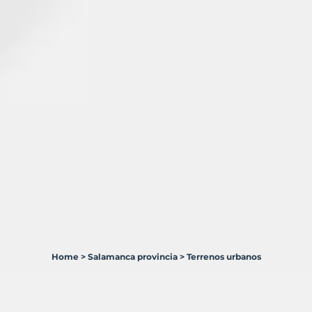
Home
>
Salamanca provincia
>
Terrenos urbanos
56
Terrenos
en
venta