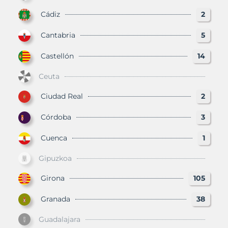
Cádiz
2
Cantabria
5
Castellón
14
Ceuta
Ciudad Real
2
Córdoba
3
Cuenca
1
Gipuzkoa
Girona
105
Granada
38
Guadalajara