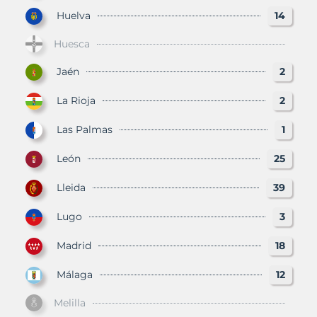
Huelva
14
Huesca
Jaén
2
La Rioja
2
Las Palmas
1
León
25
Lleida
39
Lugo
3
Madrid
18
Málaga
12
Melilla