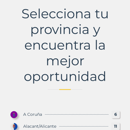
Selecciona tu
provincia y
encuentra la
mejor
oportunidad
A Coruña
6
Alacant/Alicante
11