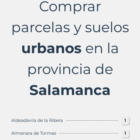
Comprar
en
Salamanca
Provincia
con
parcelas y suelos
Murbalands
urbanos
en la
provincia de
Salamanca
Aldeadávila de la Ribera
1
Almenara de Tormes
1