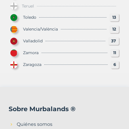
Teruel
Toledo
13
Valencia/València
12
Valladolid
37
Zamora
11
Zaragoza
6
Sobre Murbalands ®
Quiénes somos