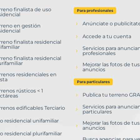
rreno finalista de uso
Para profesionales
sidencial
Anúnciate o publicitat
rreno en gestión
sidencial
Accede a tu cuenta
rreno finalista residencial
ifamiliar
Servicios para anuncia
profesionales
rreno finalista residencial
urifamiliar
Mejorar las fotos de tus
anuncios
rrenos residenciales en
sta
Para particulares
rrenos rústicos < 1
Publica tu terreno GRA
ctáreas
Servicios para anuncia
rrenos edificables Terciario
particulares
o residencial unifamiliar
Mejorar las fotos de tus
anuncios
o residencial plurifamiliar
Busca agencias para v