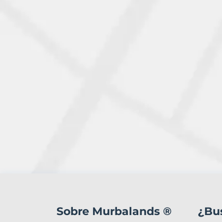
1
Terreno
en
Sobre Murbalands ®
¿Bu
venta