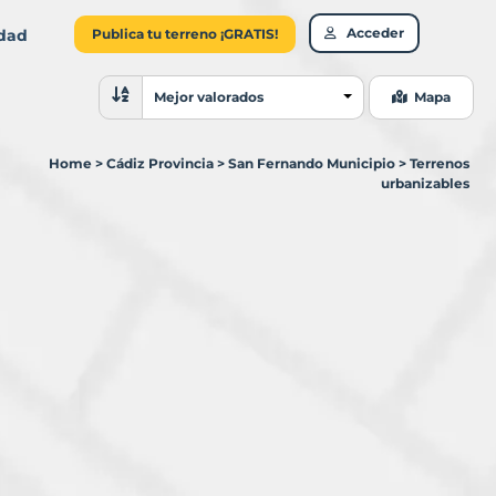
Acceder
idad
Publica tu terreno ¡GRATIS!
Ordenar resultados
Mejor valorados
Mapa
Home
>
Cádiz Provincia
>
San Fernando Municipio
>
Terrenos
urbanizables