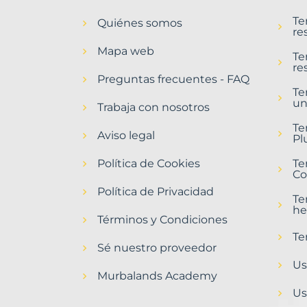
en
Te
Quiénes somos
San
re
Fernando
Mapa web
Municipio
Te
re
con
Preguntas frecuentes - FAQ
Murbalands
Te
un
Trabaja con nosotros
Home
>
Te
San
Aviso legal
Pl
fernando
municipio
Política de Cookies
Te
>
Co
Terrenos
Política de Privacidad
urbanizables
Te
he
Términos y Condiciones
Te
Sé nuestro proveedor
Us
Murbalands Academy
Us