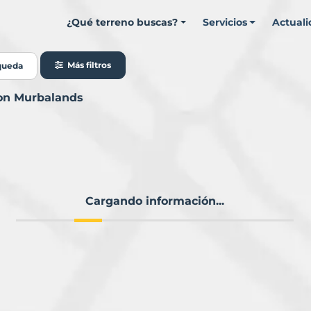
¿Qué terreno buscas?
Servicios
Actual
Más filtros
queda
con Murbalands
Cargando información...