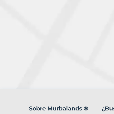
2
Terrenos
en
Sobre Murbalands ®
¿Bu
venta