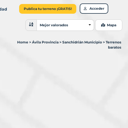
Acceder
idad
Publica tu terreno ¡GRATIS!
Ordenar resultados
Mejor valorados
Mapa
Home
>
Ávila Provincia
>
Sanchidrián Municipio
>
Terrenos
baratos