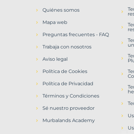
en
Te
Quiénes somos
Sanchidrián
re
Municipio
Mapa web
con
Te
re
Murbalands
Preguntas frecuentes - FAQ
Te
Home
un
>
Trabaja con nosotros
Sanchidrian
Te
municipio
Aviso legal
Pl
>
Terrenos
Política de Cookies
Te
baratos
Co
Política de Privacidad
Te
he
Términos y Condiciones
Te
Sé nuestro proveedor
Us
Murbalands Academy
Us