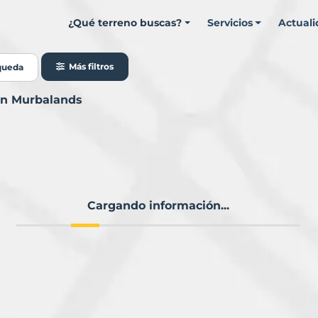
¿Qué terreno buscas?
Servicios
Actual
Más filtros
queda
con Murbalands
Cargando información...