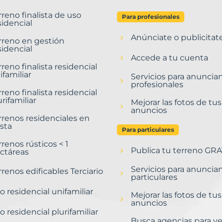
rreno finalista de uso
Para profesionales
sidencial
Anúnciate o publicitat
rreno en gestión
sidencial
Accede a tu cuenta
rreno finalista residencial
ifamiliar
Servicios para anuncia
profesionales
rreno finalista residencial
urifamiliar
Mejorar las fotos de tus
anuncios
rrenos residenciales en
sta
Para particulares
rrenos rústicos < 1
Publica tu terreno GRA
ctáreas
Servicios para anuncia
rrenos edificables Terciario
particulares
o residencial unifamiliar
Mejorar las fotos de tus
anuncios
o residencial plurifamiliar
Busca agencias para v