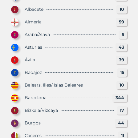
Albacete
10
Almería
59
Araba/Álava
5
Asturias
43
Ávila
39
Badajoz
15
Balears, Illes/ Islas Baleares
10
Barcelona
344
Bizkaia/Vizcaya
17
Burgos
44
Cáceres
11