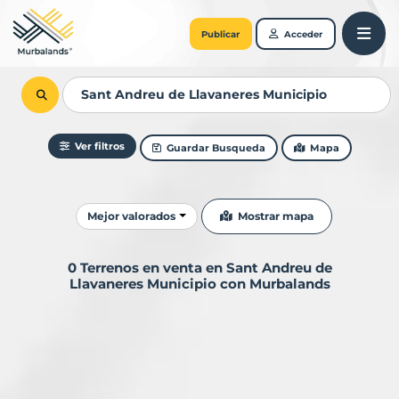
Publicar
Acceder
Ver filtros
Guardar Busqueda
Mapa
Ordenar resultados
Mostrar mapa
Mejor valorados
0 Terrenos en venta en Sant Andreu de
Llavaneres Municipio con Murbalands