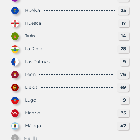
Huelva
25
Huesca
17
Jaén
14
La Rioja
28
Las Palmas
9
León
76
Lleida
69
Lugo
9
Madrid
75
Málaga
42
Melilla