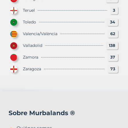
Teruel
3
Toledo
34
Valencia/València
62
Valladolid
138
Zamora
37
Zaragoza
73
Sobre Murbalands ®