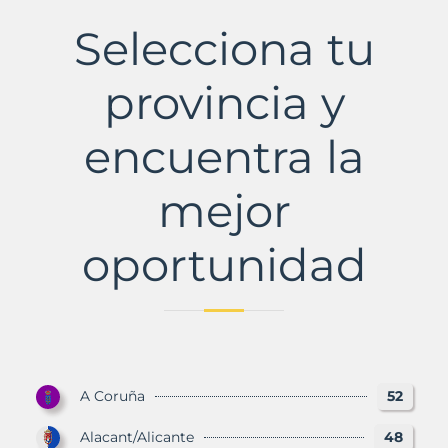
Andreu
de
Selecciona tu
Llavaneres
Municipio
con
provincia y
Murbalands
encuentra la
mejor
oportunidad
A Coruña
52
Alacant/Alicante
48