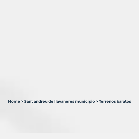
Home
>
Sant andreu de llavaneres municipio
>
Terrenos baratos
0
Terrenos
en
venta
en
Sant