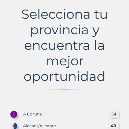
Boi
de
Selecciona tu
Llobregat
Municipio
con
provincia y
Murbalands
encuentra la
mejor
oportunidad
A Coruña
51
Alacant/Alicante
48