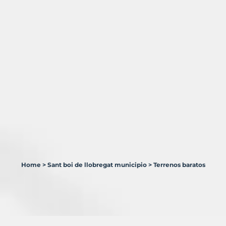
Home
>
Sant boi de llobregat municipio
>
Terrenos baratos
1
Terreno
en
venta
en
Sant