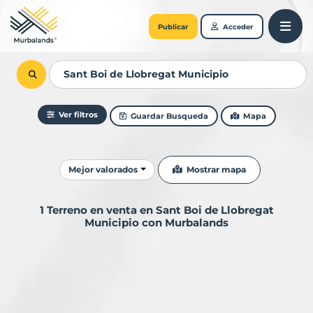
Publicar
Acceder
Ver filtros
Guardar Busqueda
Mapa
Ordenar resultados
Mostrar mapa
Mejor valorados
1 Terreno en venta en Sant Boi de Llobregat
Municipio con Murbalands