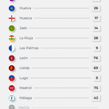
Huelva
26
Huesca
17
Jaén
14
La Rioja
28
Las Palmas
9
León
76
Lleida
69
Lugo
9
Madrid
75
Málaga
42
Melilla