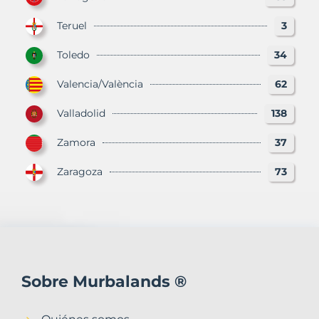
Teruel
3
Toledo
34
Valencia/València
62
Valladolid
138
Zamora
37
Zaragoza
73
Sobre Murbalands ®