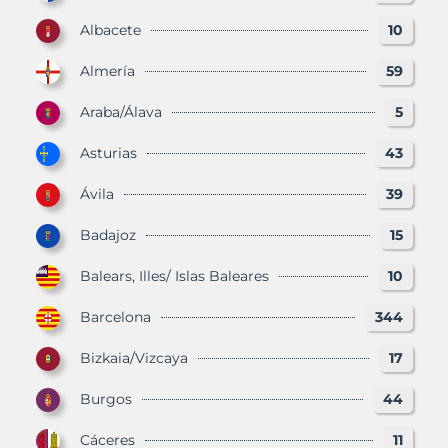
Albacete
10
Almería
59
Araba/Álava
5
Asturias
43
Ávila
39
Badajoz
15
Balears, Illes/ Islas Baleares
10
Barcelona
344
Bizkaia/Vizcaya
17
Burgos
44
Cáceres
11