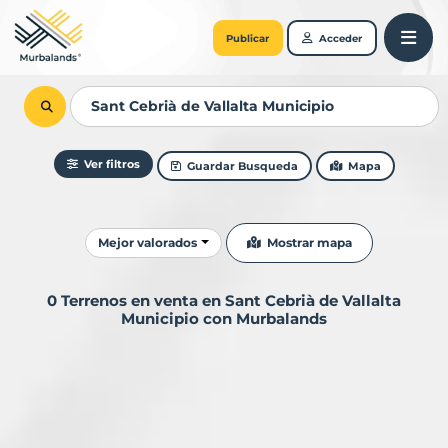
Publicar
Acceder
Ver filtros
Guardar Busqueda
Mapa
Ordenar resultados
Mostrar mapa
Mejor valorados
0 Terrenos en venta en Sant Cebrià de Vallalta
Municipio con Murbalands