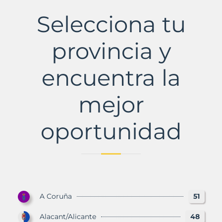
Cebrià
de
Selecciona tu
Vallalta
Municipio
con
provincia y
Murbalands
encuentra la
mejor
oportunidad
A Coruña
51
Alacant/Alicante
48