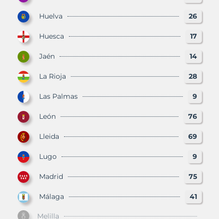
Huelva
26
Huesca
17
Jaén
14
La Rioja
28
Las Palmas
9
León
76
Lleida
69
Lugo
9
Madrid
75
Málaga
41
Melilla