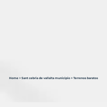
Home
>
Sant cebria de vallalta municipio
>
Terrenos baratos
0
Terrenos
en
venta
en
Sant