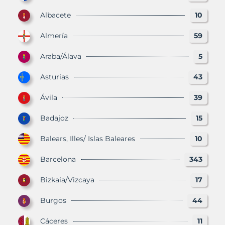
Albacete
10
Almería
59
Araba/Álava
5
Asturias
43
Ávila
39
Badajoz
15
Balears, Illes/ Islas Baleares
10
Barcelona
343
Bizkaia/Vizcaya
17
Burgos
44
Cáceres
11