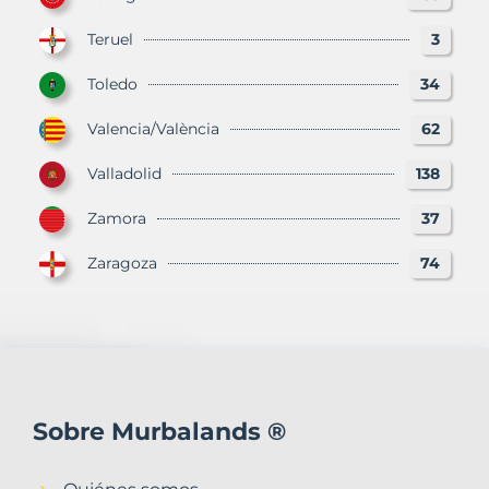
Teruel
3
Toledo
34
Valencia/València
62
Valladolid
138
Zamora
37
Zaragoza
74
Sobre Murbalands ®