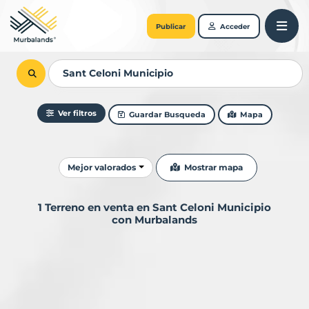
Publicar
Acceder
Ver filtros
Guardar Busqueda
Mapa
Ordenar resultados
Mostrar mapa
Mejor valorados
1 Terreno en venta en Sant Celoni Municipio
con Murbalands