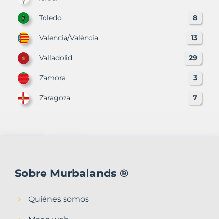
Toledo
8
Valencia/València
13
Valladolid
29
Zamora
3
Zaragoza
7
Sobre Murbalands ®
Quiénes somos