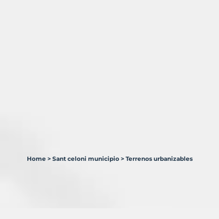
Home
>
Sant celoni municipio
>
Terrenos urbanizables
1
Terreno
en
venta
en
Sant
Celoni