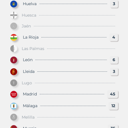
Huelva
3
Huesca
Jaén
La Rioja
4
Las Palmas
León
6
Lleida
3
Lugo
Madrid
45
Málaga
12
Melilla