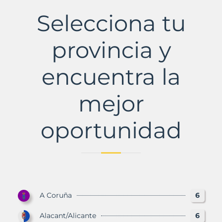
Municipio
Selecciona tu
con
Murbalands
provincia y
encuentra la
mejor
oportunidad
A Coruña
6
Alacant/Alicante
6