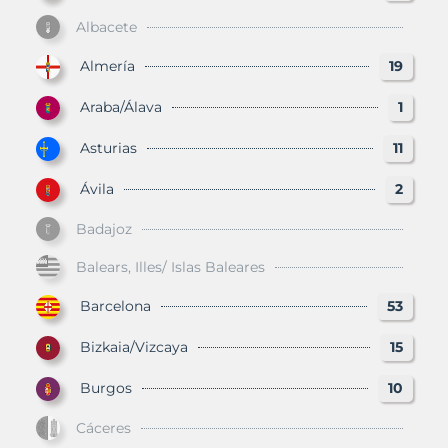
Albacete
Almería
19
Araba/Álava
1
Asturias
11
Ávila
2
Badajoz
Balears, Illes/ Islas Baleares
Barcelona
53
Bizkaia/Vizcaya
15
Burgos
10
Cáceres