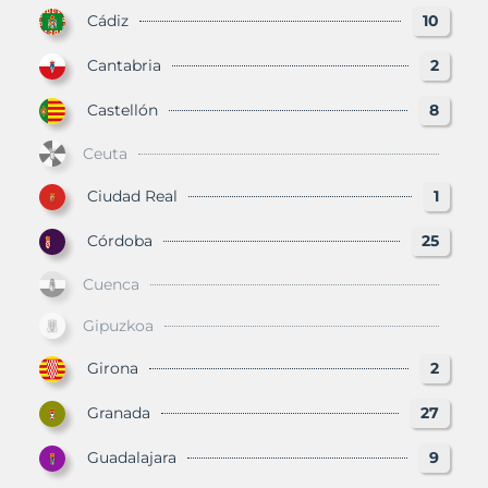
Cádiz
10
Cantabria
2
Castellón
8
Ceuta
Ciudad Real
1
Córdoba
25
Cuenca
Gipuzkoa
Girona
2
Granada
27
Guadalajara
9