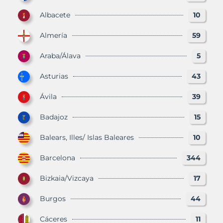
Albacete
10
Almería
59
Araba/Álava
5
Asturias
43
Ávila
39
Badajoz
15
Balears, Illes/ Islas Baleares
10
Barcelona
344
Bizkaia/Vizcaya
17
Burgos
44
Cáceres
11