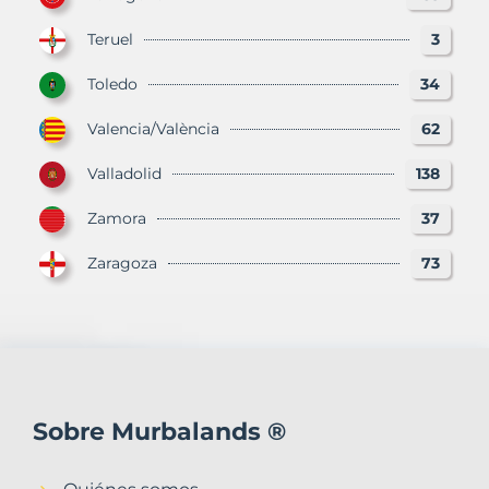
Teruel
3
Toledo
34
Valencia/València
62
Valladolid
138
Zamora
37
Zaragoza
73
Sobre Murbalands ®