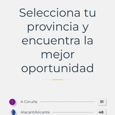
Fruitós
de
Selecciona tu
Bages
Municipio
con
provincia y
Murbalands
encuentra la
mejor
oportunidad
A Coruña
51
Alacant/Alicante
48