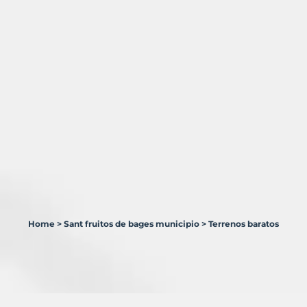
Home
>
Sant fruitos de bages municipio
>
Terrenos baratos
4
Terrenos
en
venta
en
Sant