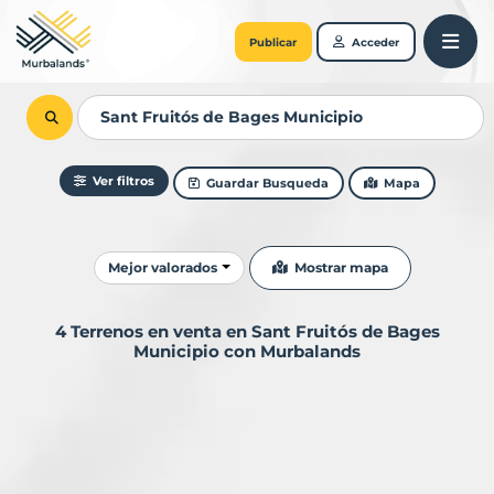
Publicar
Acceder
Ver filtros
Guardar Busqueda
Mapa
Ordenar resultados
Mostrar mapa
Mejor valorados
4 Terrenos en venta en Sant Fruitós de Bages
Municipio con Murbalands