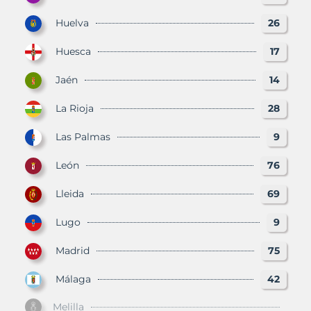
Huelva
26
Huesca
17
Jaén
14
La Rioja
28
Las Palmas
9
León
76
Lleida
69
Lugo
9
Madrid
75
Málaga
42
Melilla