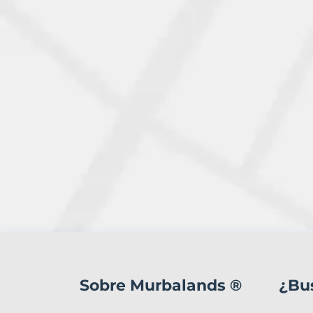
3
Terrenos
en
Sobre Murbalands ®
¿Bu
venta
en