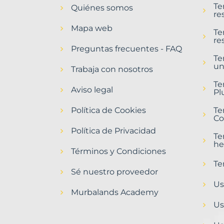
Te
Quiénes somos
Sant
re
Hilari
Mapa web
Sacalm
Te
re
Municipio
Preguntas frecuentes - FAQ
con
Te
un
Murbalands
Trabaja con nosotros
Home
Te
Aviso legal
>
Pl
Sant
Política de Cookies
hilari
Te
Co
sacalm
municipio
Política de Privacidad
Te
he
Términos y Condiciones
Te
Sé nuestro proveedor
Us
Murbalands Academy
Us