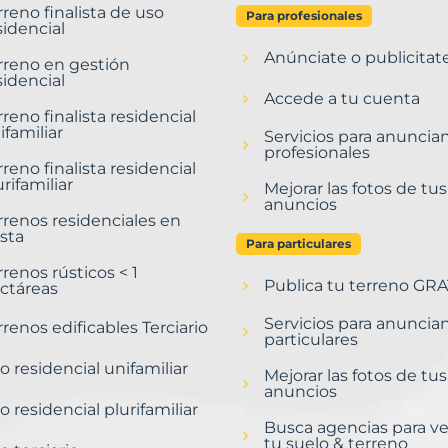
rreno finalista de uso
Para profesionales
sidencial
Anúnciate o publicitat
rreno en gestión
sidencial
Accede a tu cuenta
rreno finalista residencial
ifamiliar
Servicios para anuncia
profesionales
rreno finalista residencial
urifamiliar
Mejorar las fotos de tus
anuncios
rrenos residenciales en
sta
Para particulares
rrenos rústicos < 1
Publica tu terreno GRA
ctáreas
Servicios para anuncia
rrenos edificables Terciario
particulares
o residencial unifamiliar
Mejorar las fotos de tus
anuncios
o residencial plurifamiliar
Busca agencias para v
tu suelo & terreno