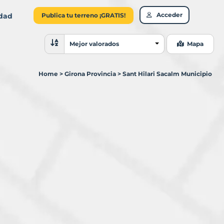
Acceder
idad
Publica tu terreno ¡GRATIS!
Ordenar resultados
Mejor valorados
Mapa
Home
>
Girona Provincia
>
Sant Hilari Sacalm Municipio