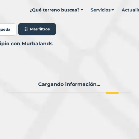
¿Qué terreno buscas?
Servicios
Actual
Más filtros
queda
cipio con Murbalands
Cargando información...