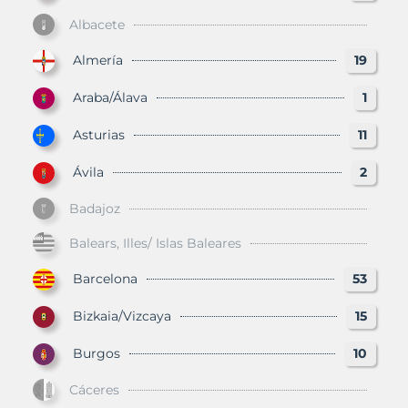
Albacete
Almería
19
Araba/Álava
1
Asturias
11
Ávila
2
Badajoz
Balears, Illes/ Islas Baleares
Barcelona
53
Bizkaia/Vizcaya
15
Burgos
10
Cáceres