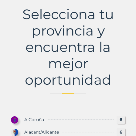
d'Hortons
Selecciona tu
Municipio
con
Murbalands
provincia y
encuentra la
mejor
oportunidad
A Coruña
6
Alacant/Alicante
6