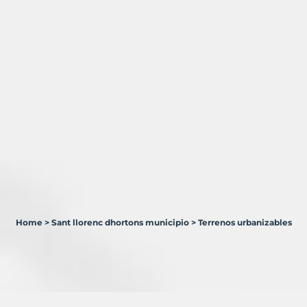
Home
>
Sant llorenc dhortons municipio
>
Terrenos urbanizables
1
Terreno
en
venta
en
Sant
Llorenç