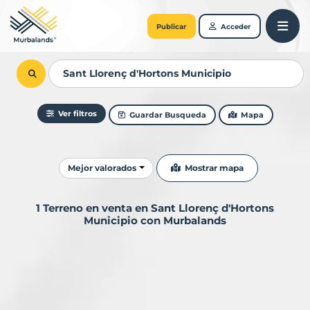
Publicar
Acceder
Ver filtros
Guardar Busqueda
Mapa
Ordenar resultados
Mostrar mapa
Mejor valorados
1 Terreno en venta en Sant Llorenç d'Hortons
Municipio con Murbalands