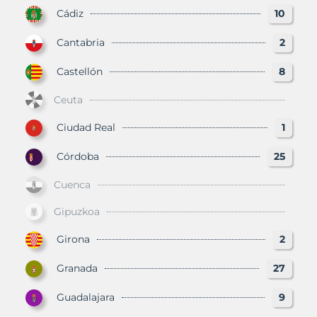
Cádiz
10
Cantabria
2
Castellón
8
Ceuta
Ciudad Real
1
Córdoba
25
Cuenca
Gipuzkoa
Girona
2
Granada
27
Guadalajara
9