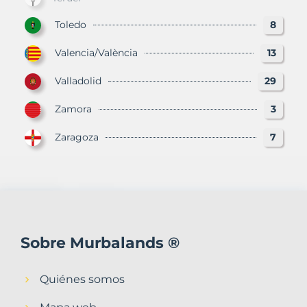
Toledo
8
Valencia/València
13
Valladolid
29
Zamora
3
Zaragoza
7
Sobre Murbalands ®
Quiénes somos