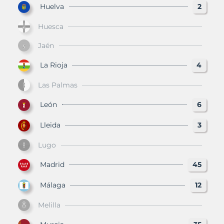
Huelva
2
Huesca
Jaén
La Rioja
4
Las Palmas
León
6
Lleida
3
Lugo
Madrid
45
Málaga
12
Melilla