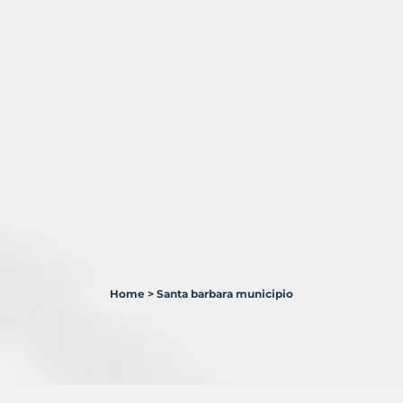
Home
>
Santa barbara municipio
1
Terreno
en
venta
en
Santa