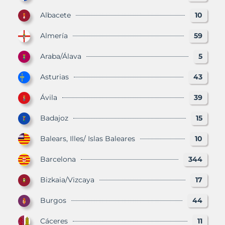
Albacete
10
Almería
59
Araba/Álava
5
Asturias
43
Ávila
39
Badajoz
15
Balears, Illes/ Islas Baleares
10
Barcelona
344
Bizkaia/Vizcaya
17
Burgos
44
Cáceres
11