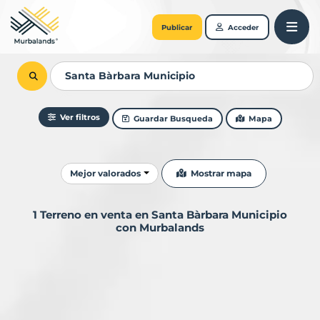
Publicar
Acceder
Ver filtros
Guardar Busqueda
Mapa
Ordenar resultados
Mostrar mapa
Mejor valorados
1 Terreno en venta en Santa Bàrbara Municipio
con Murbalands