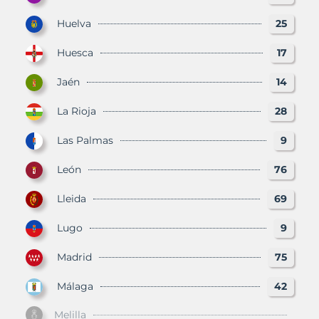
Huelva
25
Huesca
17
Jaén
14
La Rioja
28
Las Palmas
9
León
76
Lleida
69
Lugo
9
Madrid
75
Málaga
42
Melilla