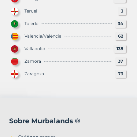
Teruel
3
Toledo
34
Valencia/València
62
Valladolid
138
Zamora
37
Zaragoza
73
Sobre Murbalands ®