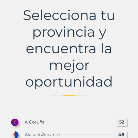
Bàrbara
Municipio
Selecciona tu
con
Murbalands
provincia y
encuentra la
mejor
oportunidad
A Coruña
52
Alacant/Alicante
48