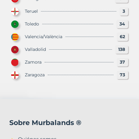
Teruel
3
Toledo
34
Valencia/València
62
Valladolid
138
Zamora
37
Zaragoza
73
Sobre Murbalands ®