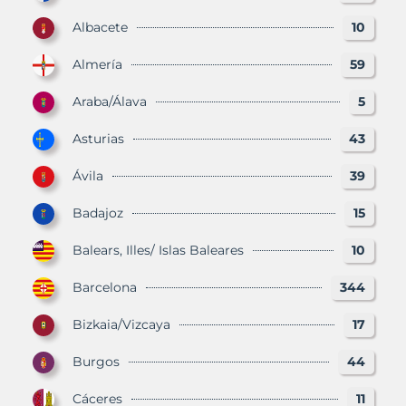
Albacete
10
Almería
59
Araba/Álava
5
Asturias
43
Ávila
39
Badajoz
15
Balears, Illes/ Islas Baleares
10
Barcelona
344
Bizkaia/Vizcaya
17
Burgos
44
Cáceres
11