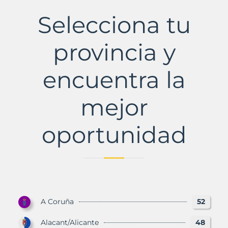
Coloma
de
Selecciona tu
Gramenet
Municipio
con
provincia y
Murbalands
encuentra la
mejor
oportunidad
A Coruña
52
Alacant/Alicante
48