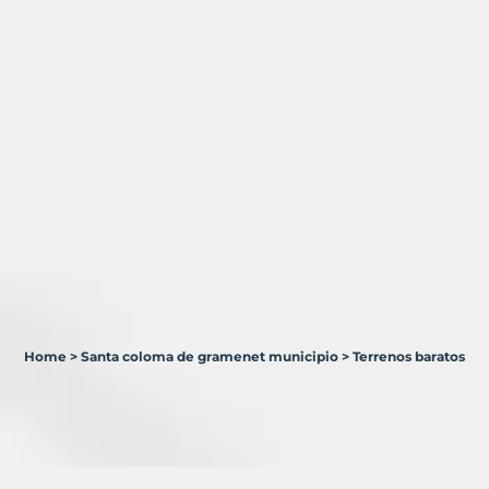
Home
>
Santa coloma de gramenet municipio
>
Terrenos baratos
2
Terrenos
en
venta
en
Santa