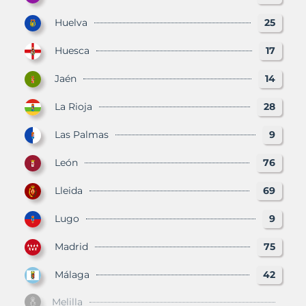
Huelva
25
Huesca
17
Jaén
14
La Rioja
28
Las Palmas
9
León
76
Lleida
69
Lugo
9
Madrid
75
Málaga
42
Melilla