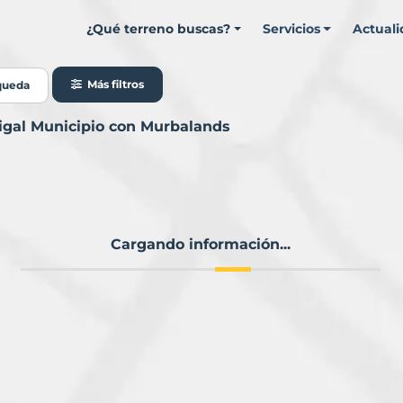
¿Qué terreno buscas?
Servicios
Actual
Más filtros
queda
rigal Municipio con Murbalands
Cargando información...