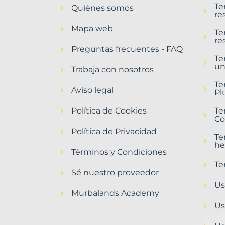
Te
Quiénes somos
Santa
re
Cristina
Mapa web
de
Te
re
Valmadrigal
Preguntas frecuentes - FAQ
Municipio
Te
un
con
Trabaja con nosotros
Murbalands
Te
Aviso legal
Pl
Home
>
Política de Cookies
Te
Santa
Co
cristina
Política de Privacidad
de
Te
valmadrigal
he
municipio
Términos y Condiciones
Te
Sé nuestro proveedor
Us
Murbalands Academy
Us