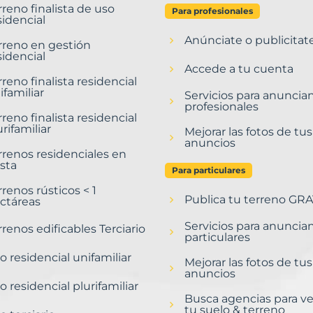
rreno finalista de uso
Para profesionales
sidencial
Anúnciate o publicitat
rreno en gestión
sidencial
Accede a tu cuenta
rreno finalista residencial
ifamiliar
Servicios para anuncia
profesionales
rreno finalista residencial
urifamiliar
Mejorar las fotos de tus
anuncios
rrenos residenciales en
sta
Para particulares
rrenos rústicos < 1
Publica tu terreno GRA
ctáreas
Servicios para anuncia
rrenos edificables Terciario
particulares
o residencial unifamiliar
Mejorar las fotos de tus
anuncios
o residencial plurifamiliar
Busca agencias para v
tu suelo & terreno