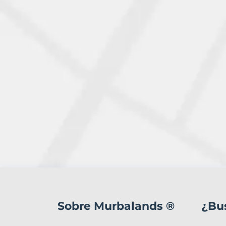
1
Terreno
en
Sobre Murbalands ®
¿Bu
venta
en