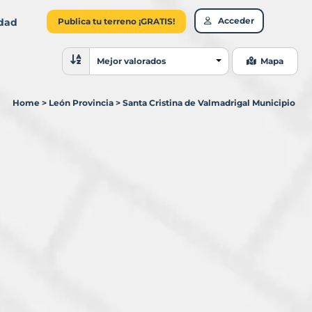
Acceder
idad
Publica tu terreno ¡GRATIS!
Ordenar resultados
Mejor valorados
Mapa
Home
>
León Provincia
>
Santa Cristina de Valmadrigal Municipio