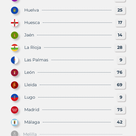
Huelva
25
Huesca
17
Jaén
14
La Rioja
28
Las Palmas
9
León
76
Lleida
69
Lugo
9
Madrid
75
Málaga
42
Melilla