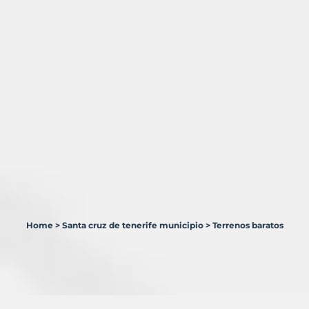
Home
>
Santa cruz de tenerife municipio
>
Terrenos baratos
1
Terreno
en
venta
en
Santa