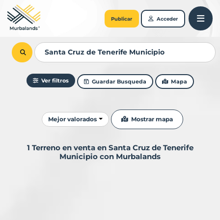
Publicar
Acceder
Ver filtros
Guardar Busqueda
Mapa
Ordenar resultados
Mostrar mapa
Mejor valorados
1 Terreno en venta en Santa Cruz de Tenerife
Municipio con Murbalands