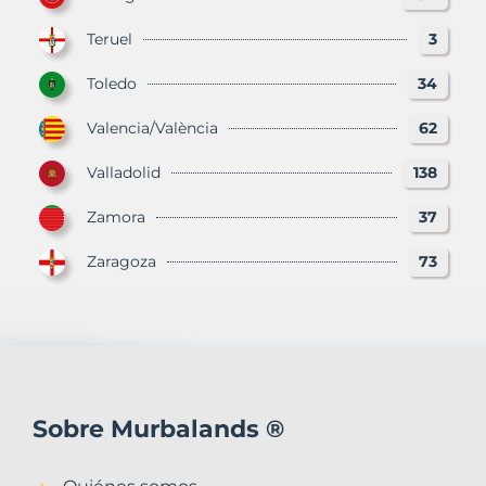
Teruel
3
Toledo
34
Valencia/València
62
Valladolid
138
Zamora
37
Zaragoza
73
Sobre Murbalands ®