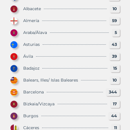
Albacete
10
Almería
59
Araba/Álava
5
Asturias
43
Ávila
39
Badajoz
15
Balears, Illes/ Islas Baleares
10
Barcelona
344
Bizkaia/Vizcaya
17
Burgos
44
Cáceres
11