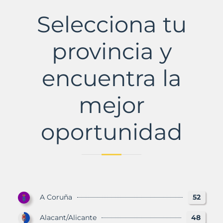
Cruz
de
Selecciona tu
Tenerife
Municipio
con
provincia y
Murbalands
encuentra la
mejor
oportunidad
A Coruña
52
Alacant/Alicante
48