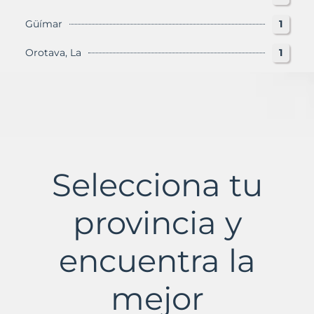
Güímar
1
Orotava, La
1
Selecciona tu
provincia y
encuentra la
mejor