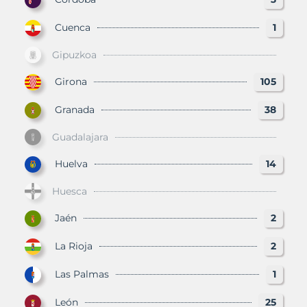
Cuenca
1
Gipuzkoa
Girona
105
Granada
38
Guadalajara
Huelva
14
Huesca
Jaén
2
La Rioja
2
Las Palmas
1
León
25