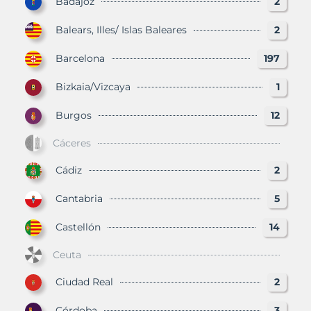
Badajoz
2
Balears, Illes/ Islas Baleares
2
Barcelona
197
Bizkaia/Vizcaya
1
Burgos
12
Cáceres
Cádiz
2
Cantabria
5
Castellón
14
Ceuta
Ciudad Real
2
Córdoba
3