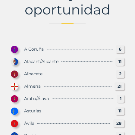
oportunidad
A Coruña
6
Alacant/Alicante
11
Albacete
2
Almería
21
Araba/Álava
1
Asturias
11
Ávila
28