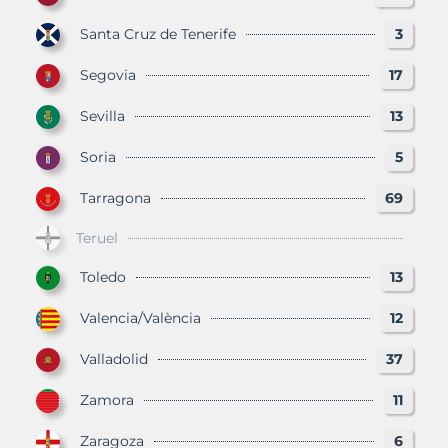
Santa Cruz de Tenerife
3
Segovia
17
Sevilla
13
Soria
5
Tarragona
69
Teruel
Toledo
13
Valencia/València
12
Valladolid
37
Zamora
11
Zaragoza
6