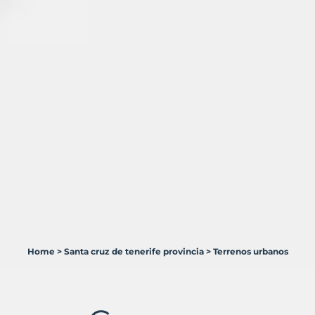
Home
>
Santa cruz de tenerife provincia
>
Terrenos urbanos
3
Terrenos
en
venta
en