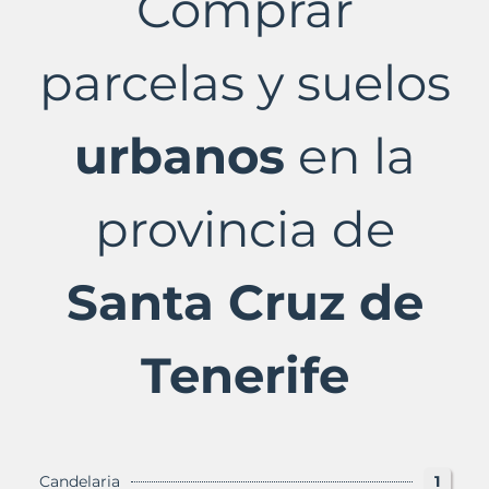
Comprar
Santa
Cruz
de
parcelas y suelos
Tenerife
Provincia
con
Murbalands
urbanos
en la
provincia de
Santa Cruz de
Tenerife
Candelaria
1