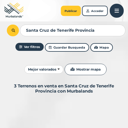
Publicar
Acceder
Ver filtros
Guardar Busqueda
Mapa
Ordenar resultados
Mostrar mapa
Mejor valorados
3 Terrenos en venta en Santa Cruz de Tenerife
Provincia con Murbalands