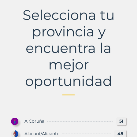
María
de
Selecciona tu
la
Alameda
Municipio
provincia y
con
Murbalands
encuentra la
mejor
oportunidad
A Coruña
51
Alacant/Alicante
48