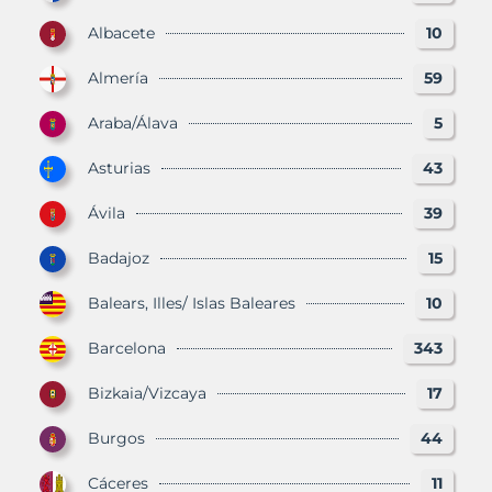
Albacete
10
Almería
59
Araba/Álava
5
Asturias
43
Ávila
39
Badajoz
15
Balears, Illes/ Islas Baleares
10
Barcelona
343
Bizkaia/Vizcaya
17
Burgos
44
Cáceres
11