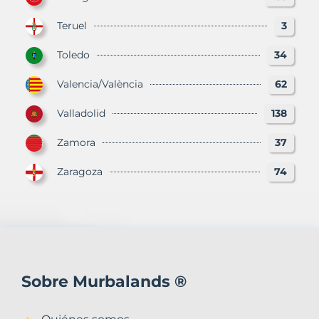
Teruel
3
Toledo
34
Valencia/València
62
Valladolid
138
Zamora
37
Zaragoza
74
Sobre Murbalands ®