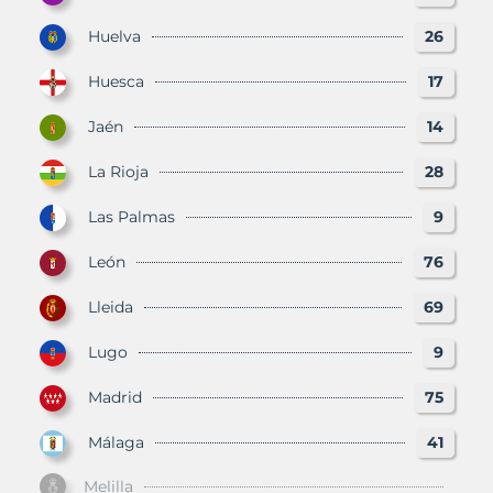
Huelva
26
Huesca
17
Jaén
14
La Rioja
28
Las Palmas
9
León
76
Lleida
69
Lugo
9
Madrid
75
Málaga
41
Melilla