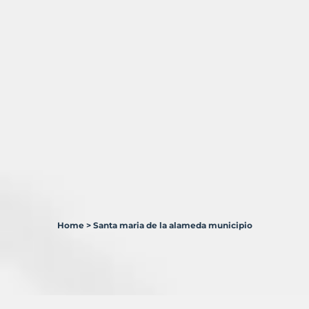
Home
>
Santa maria de la alameda municipio
1
Terreno
en
venta
en
Santa