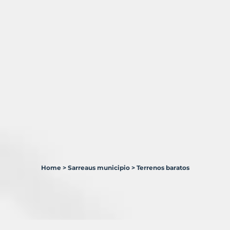
Home
>
Sarreaus municipio
>
Terrenos baratos
4
Terrenos
en
venta
en
Sarreaus