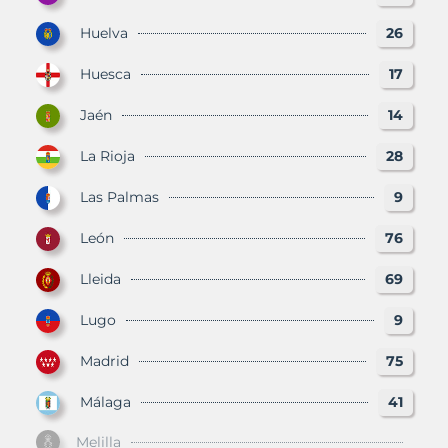
Huelva
26
Huesca
17
Jaén
14
La Rioja
28
Las Palmas
9
León
76
Lleida
69
Lugo
9
Madrid
75
Málaga
41
Melilla