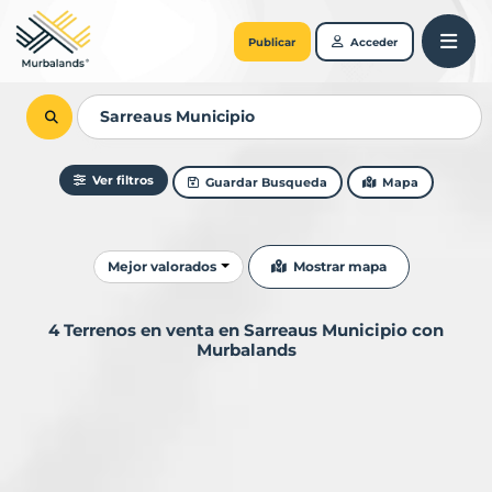
Publicar
Acceder
Ver filtros
Guardar Busqueda
Mapa
Ordenar resultados
Mostrar mapa
Mejor valorados
4 Terrenos en venta en Sarreaus Municipio con
Murbalands