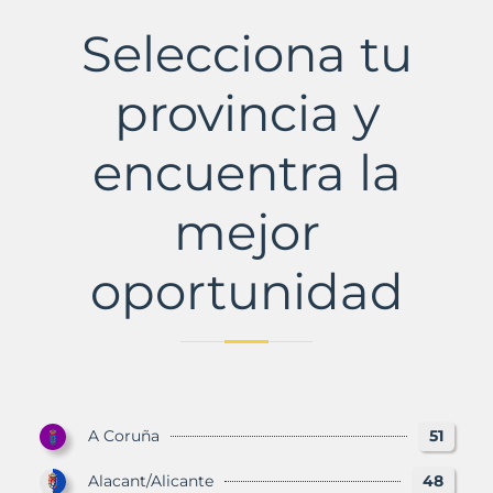
Municipio
con
Selecciona tu
Murbalands
provincia y
encuentra la
mejor
oportunidad
A Coruña
51
Alacant/Alicante
48