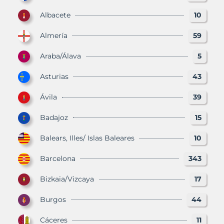
Albacete
10
Almería
59
Araba/Álava
5
Asturias
43
Ávila
39
Badajoz
15
Balears, Illes/ Islas Baleares
10
Barcelona
343
Bizkaia/Vizcaya
17
Burgos
44
Cáceres
11