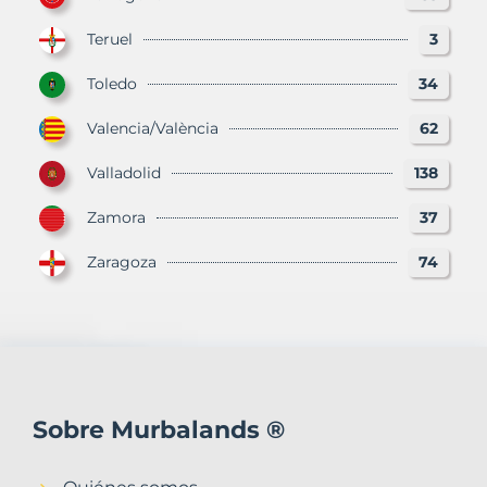
Teruel
3
Toledo
34
Valencia/València
62
Valladolid
138
Zamora
37
Zaragoza
74
Sobre Murbalands ®