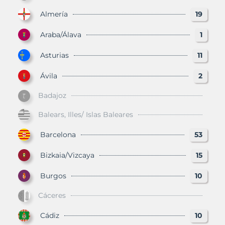
Almería
19
Araba/Álava
1
Asturias
11
Ávila
2
Badajoz
Balears, Illes/ Islas Baleares
Barcelona
53
Bizkaia/Vizcaya
15
Burgos
10
Cáceres
Cádiz
10