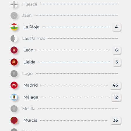
Huesca
Jaén
La Rioja
4
Las Palmas
León
6
Lleida
3
Lugo
Madrid
45
Málaga
12
Melilla
Murcia
35