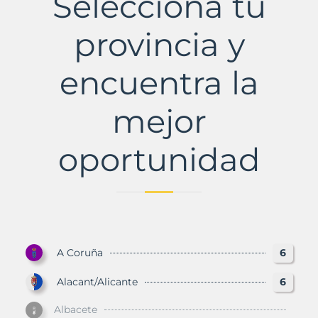
Selecciona tu
provincia y
encuentra la
mejor
oportunidad
A Coruña
6
Alacant/Alicante
6
Albacete