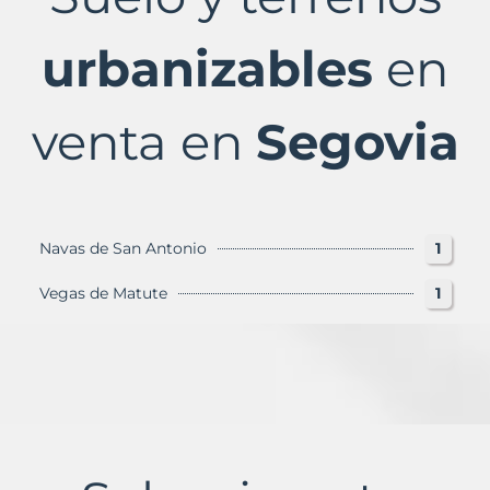
Segovia
Provincia
con
urbanizables
en
Murbalands
venta en
Segovia
Navas de San Antonio
1
Vegas de Matute
1