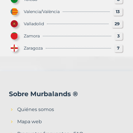
Valencia/València
13
Valladolid
29
Zamora
3
Zaragoza
7
Sobre Murbalands ®
Quiénes somos
Mapa web