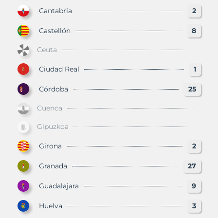
Cantabria
2
Castellón
8
Ceuta
Ciudad Real
1
Córdoba
25
Cuenca
Gipuzkoa
Girona
2
Granada
27
Guadalajara
9
Huelva
3