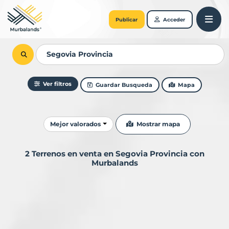
Publicar
Acceder
Ver filtros
Guardar Busqueda
Mapa
Ordenar resultados
Mostrar mapa
Mejor valorados
2 Terrenos en venta en Segovia Provincia con
Murbalands