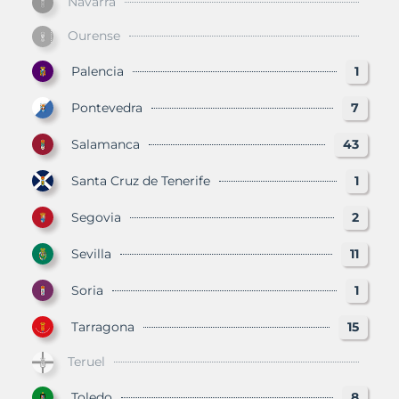
Navarra
Ourense
Palencia
1
Pontevedra
7
Salamanca
43
Santa Cruz de Tenerife
1
Segovia
2
Sevilla
11
Soria
1
Tarragona
15
Teruel
Toledo
8