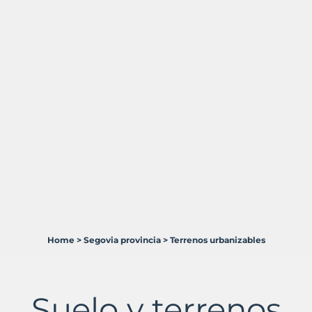
Home
>
Segovia provincia
>
Terrenos urbanizables
2
Terrenos
en
venta
Suelo y terrenos
en