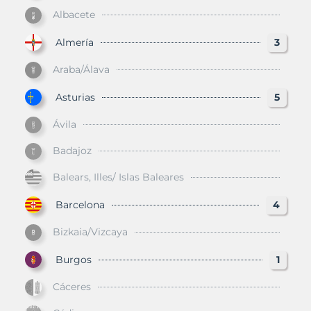
Albacete
Almería
3
Araba/Álava
Asturias
5
Ávila
Badajoz
Balears, Illes/ Islas Baleares
Barcelona
4
Bizkaia/Vizcaya
Burgos
1
Cáceres