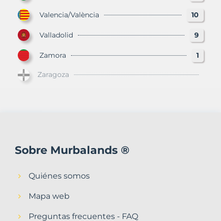
Valencia/València
10
Valladolid
9
Zamora
1
Zaragoza
Sobre Murbalands ®
Quiénes somos
Mapa web
Preguntas frecuentes - FAQ