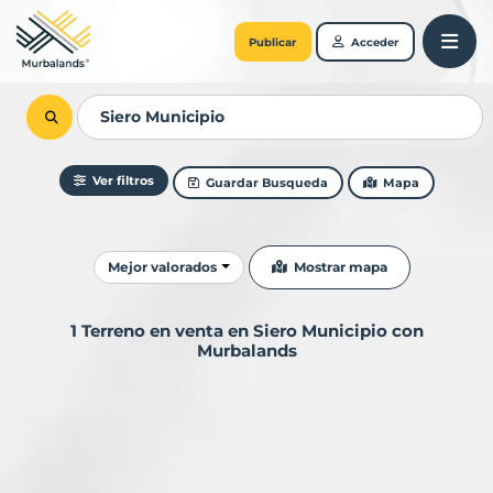
Publicar
Acceder
Ver filtros
Guardar Busqueda
Mapa
Ordenar resultados
Mostrar mapa
Mejor valorados
1 Terreno en venta en Siero Municipio con
Murbalands