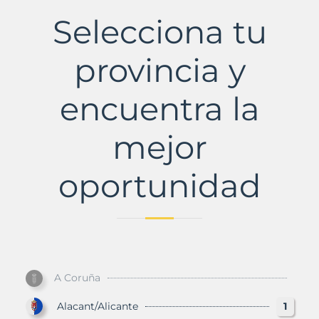
con
Selecciona tu
Murbalands
provincia y
encuentra la
mejor
oportunidad
A Coruña
Alacant/Alicante
1