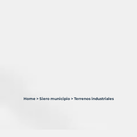
Home
>
Siero municipio
>
Terrenos industriales
1
Terreno
en
venta
en
Siero
Municipio