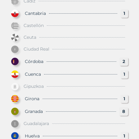
Cádiz
Cantabria
1
Castellón
Ceuta
Ciudad Real
Córdoba
2
Cuenca
1
Gipuzkoa
Girona
1
Granada
8
Guadalajara
Huelva
1