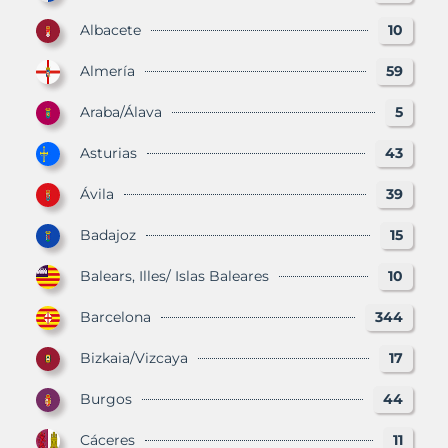
Albacete
10
Almería
59
Araba/Álava
5
Asturias
43
Ávila
39
Badajoz
15
Balears, Illes/ Islas Baleares
10
Barcelona
344
Bizkaia/Vizcaya
17
Burgos
44
Cáceres
11