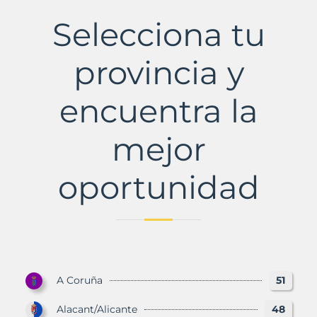
Municipio
con
Selecciona tu
Murbalands
provincia y
encuentra la
mejor
oportunidad
A Coruña
51
Alacant/Alicante
48