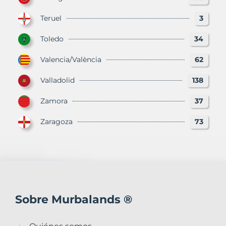
Teruel
3
Toledo
34
Valencia/València
62
Valladolid
138
Zamora
37
Zaragoza
73
Sobre Murbalands ®