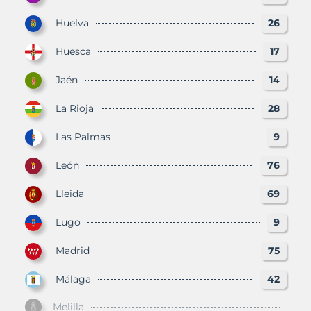
Huelva
26
Huesca
17
Jaén
14
La Rioja
28
Las Palmas
9
León
76
Lleida
69
Lugo
9
Madrid
75
Málaga
42
Melilla