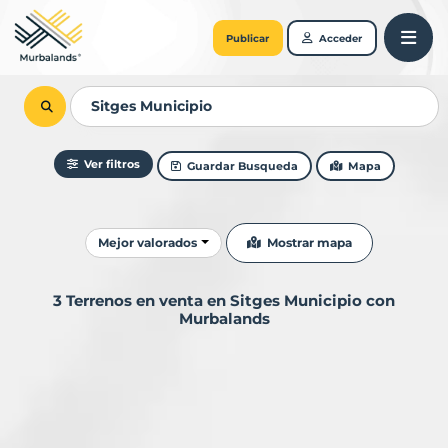
Publicar
Acceder
Ver filtros
Guardar Busqueda
Mapa
Ordenar resultados
Mostrar mapa
Mejor valorados
3 Terrenos en venta en Sitges Municipio con
Murbalands