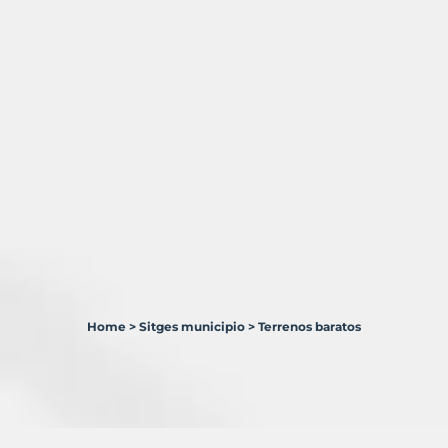
Home
>
Sitges municipio
>
Terrenos baratos
3
Terrenos
en
venta
en
Sitges