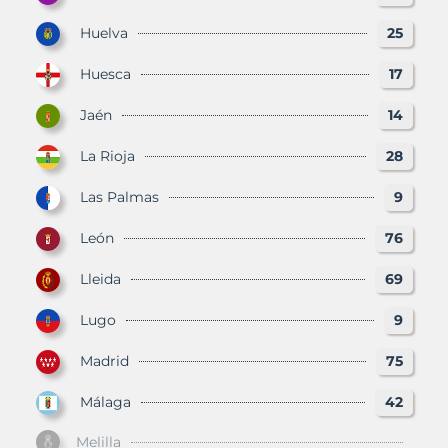
Huelva
25
Huesca
17
Jaén
14
La Rioja
28
Las Palmas
9
León
76
Lleida
69
Lugo
9
Madrid
75
Málaga
42
Melilla