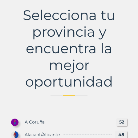
Municipio
con
Selecciona tu
Murbalands
provincia y
encuentra la
mejor
oportunidad
A Coruña
52
Alacant/Alicante
48