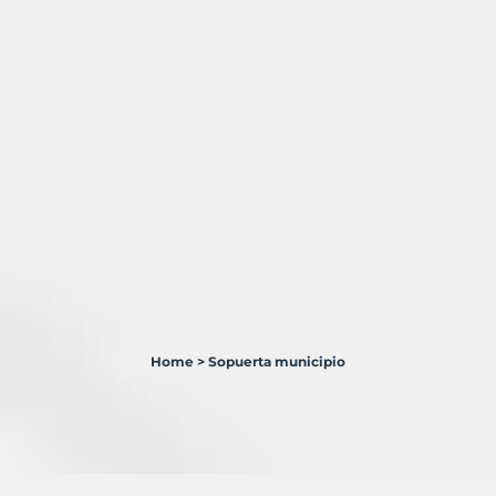
Home
>
Sopuerta municipio
14
Terrenos
en
venta
en
Sopuerta