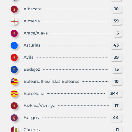
Albacete
10
Almería
59
Araba/Álava
5
Asturias
43
Ávila
39
Badajoz
15
Balears, Illes/ Islas Baleares
10
Barcelona
344
Bizkaia/Vizcaya
17
Burgos
44
Cáceres
11