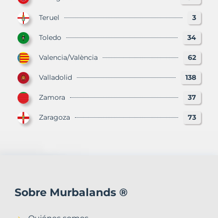
Teruel
3
Toledo
34
Valencia/València
62
Valladolid
138
Zamora
37
Zaragoza
73
Sobre Murbalands ®