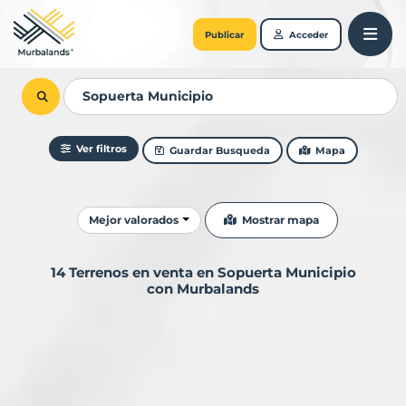
Publicar
Acceder
Ver filtros
Guardar Busqueda
Mapa
Ordenar resultados
Mostrar mapa
Mejor valorados
14 Terrenos en venta en Sopuerta Municipio
con Murbalands