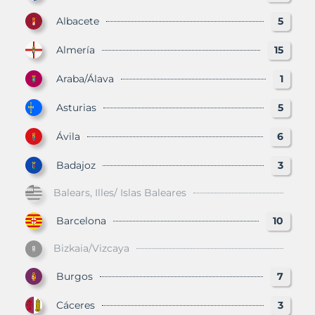
Albacete
5
Almería
15
Araba/Álava
1
Asturias
5
Ávila
6
Badajoz
3
Balears, Illes/ Islas Baleares
Barcelona
10
Bizkaia/Vizcaya
Burgos
7
Cáceres
3