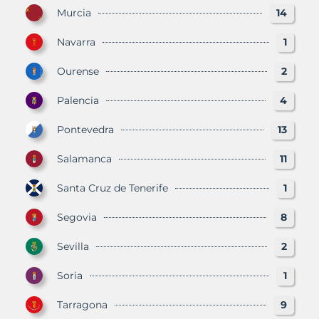
Murcia
14
Navarra
1
Ourense
2
Palencia
4
Pontevedra
13
Salamanca
11
Santa Cruz de Tenerife
1
Segovia
8
Sevilla
2
Soria
1
Tarragona
9