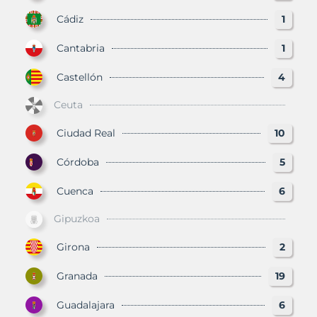
Cádiz
1
Cantabria
1
Castellón
4
Ceuta
Ciudad Real
10
Córdoba
5
Cuenca
6
Gipuzkoa
Girona
2
Granada
19
Guadalajara
6