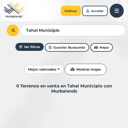
Publicar
Acceder
Ver filtros
Guardar Busqueda
Mapa
Ordenar resultados
Mostrar mapa
Mejor valorados
0 Terrenos en venta en Tahal Municipio con
Murbalands