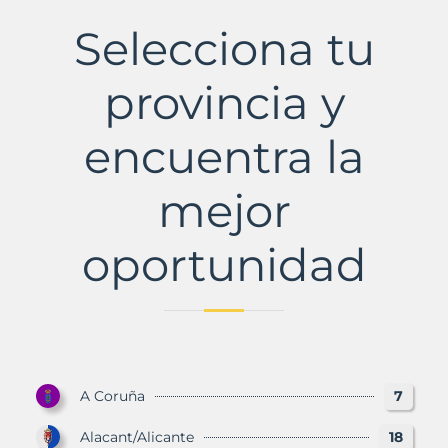
Municipio
con
Selecciona tu
Murbalands
provincia y
encuentra la
mejor
oportunidad
A Coruña
7
Alacant/Alicante
18