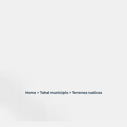
Home
>
Tahal municipio
>
Terrenos rusticos
0
Terrenos
en
venta
en
Tahal