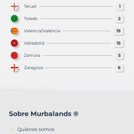
Teruel
1
Toledo
2
Valencia/València
19
Valladolid
15
Zamora
5
Zaragoza
6
Sobre Murbalands ®
Quiénes somos