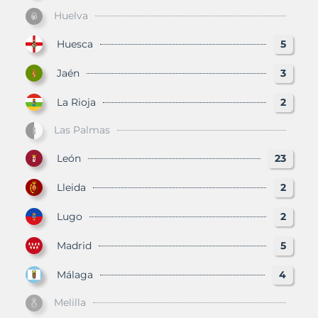
Huelva
Huesca
5
Jaén
3
La Rioja
2
Las Palmas
León
23
Lleida
2
Lugo
2
Madrid
5
Málaga
4
Melilla