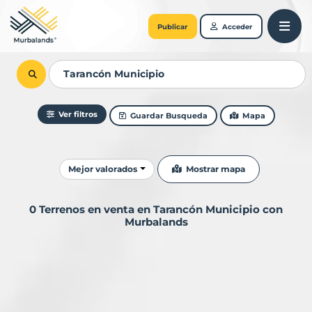
Publicar
Acceder
Ver filtros
Guardar Busqueda
Mapa
Ordenar resultados
Mostrar mapa
Mejor valorados
0 Terrenos en venta en Tarancón Municipio con
Murbalands