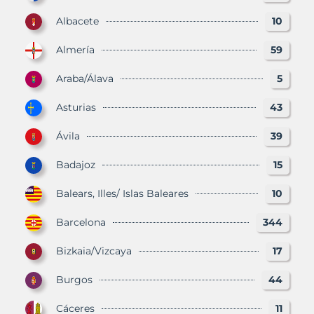
Albacete
10
Almería
59
Araba/Álava
5
Asturias
43
Ávila
39
Badajoz
15
Balears, Illes/ Islas Baleares
10
Barcelona
344
Bizkaia/Vizcaya
17
Burgos
44
Cáceres
11