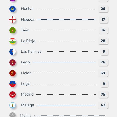
Huelva
26
Huesca
17
Jaén
14
La Rioja
28
Las Palmas
9
León
76
Lleida
69
Lugo
9
Madrid
75
Málaga
42
Melilla