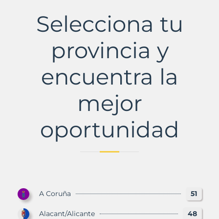
Municipio
con
Selecciona tu
Murbalands
provincia y
encuentra la
mejor
oportunidad
A Coruña
51
Alacant/Alicante
48