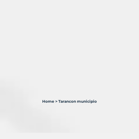
Home
>
Tarancon municipio
0
Terrenos
en
venta
en
Tarancón