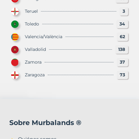
Teruel
3
Toledo
34
Valencia/València
62
Valladolid
138
Zamora
37
Zaragoza
73
Sobre Murbalands ®