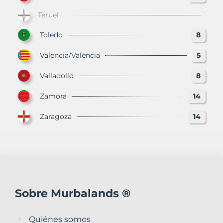
Teruel
Toledo
8
Valencia/València
5
Valladolid
8
Zamora
14
Zaragoza
14
Sobre Murbalands ®
Quiénes somos