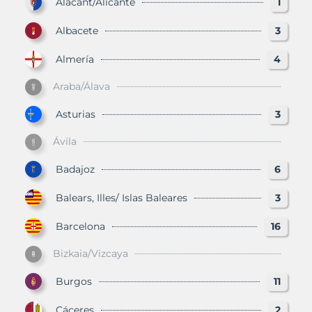
Alacant/Alicante
1
Albacete
3
Almería
4
Araba/Álava
Asturias
3
Ávila
Badajoz
6
Balears, Illes/ Islas Baleares
3
Barcelona
16
Bizkaia/Vizcaya
Burgos
11
Cáceres
2