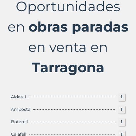
Oportunidades
en
Tarragona
Provincia
con
en
obras paradas
Murbalands
en venta en
Tarragona
Aldea, L'
1
Amposta
1
Botarell
1
Calafell
1