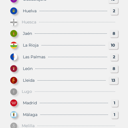
Huelva
2
Huesca
Jaén
8
La Rioja
10
Las Palmas
2
León
8
Lleida
13
Lugo
Madrid
1
Málaga
1
Melilla