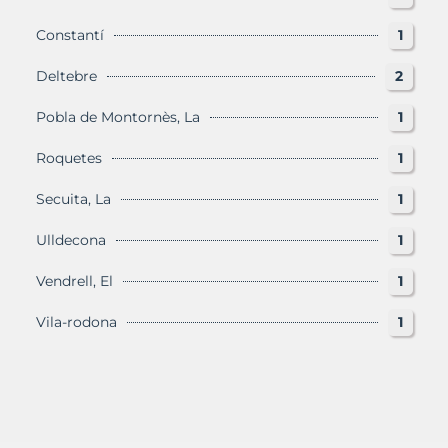
Constantí
1
Deltebre
2
Pobla de Montornès, La
1
Roquetes
1
Secuita, La
1
Ulldecona
1
Vendrell, El
1
Vila-rodona
1