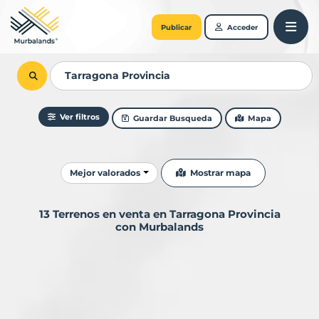
Publicar
Acceder
Ver filtros
Guardar Busqueda
Mapa
Ordenar resultados
Mostrar mapa
Mejor valorados
13 Terrenos en venta en Tarragona Provincia
con Murbalands