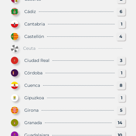
Cádiz
6
Cantabria
1
Castellón
4
Ceuta
Ciudad Real
3
Córdoba
1
Cuenca
8
Gipuzkoa
1
Girona
5
Granada
14
Guadalajara
10