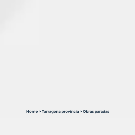
Home
>
Tarragona provincia
>
Obras paradas
13
Terrenos
en
venta