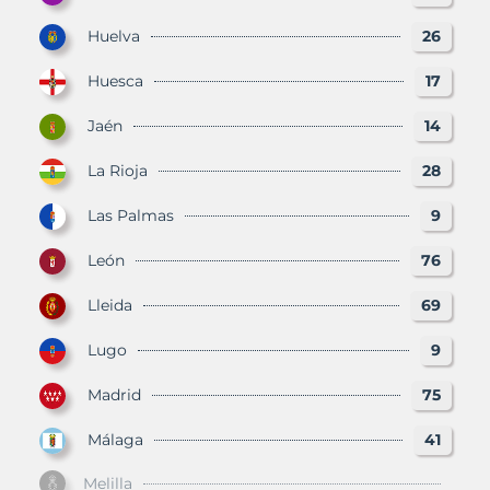
Huelva
26
Huesca
17
Jaén
14
La Rioja
28
Las Palmas
9
León
76
Lleida
69
Lugo
9
Madrid
75
Málaga
41
Melilla