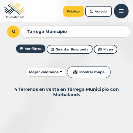
Publicar
Acceder
Ver filtros
Guardar Busqueda
Mapa
Ordenar resultados
Mostrar mapa
Mejor valorados
4 Terrenos en venta en Tàrrega Municipio con
Murbalands