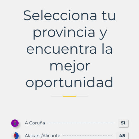
Municipio
con
Selecciona tu
Murbalands
provincia y
encuentra la
mejor
oportunidad
A Coruña
51
Alacant/Alicante
48