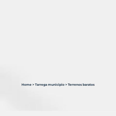
Home
>
Tarrega municipio
>
Terrenos baratos
4
Terrenos
en
venta
en
Tàrrega