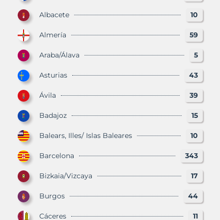
Albacete
10
Almería
59
Araba/Álava
5
Asturias
43
Ávila
39
Badajoz
15
Balears, Illes/ Islas Baleares
10
Barcelona
343
Bizkaia/Vizcaya
17
Burgos
44
Cáceres
11