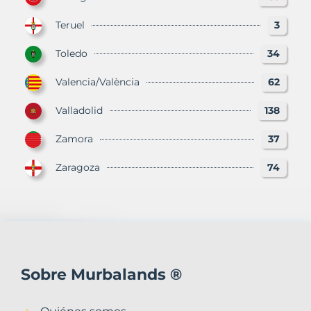
Teruel
3
Toledo
34
Valencia/València
62
Valladolid
138
Zamora
37
Zaragoza
74
Sobre Murbalands ®