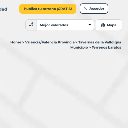
Acceder
idad
Publica tu terreno ¡GRATIS!
Ordenar resultados
Mejor valorados
Mapa
Home
>
Valencia/València Provincia
>
Tavernes de la Valldigna
Municipio
>
Terrenos baratos