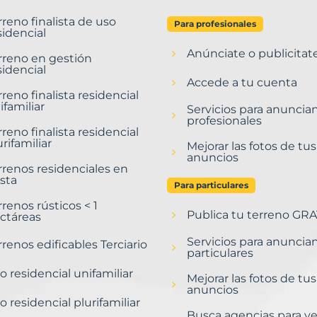
rreno finalista de uso
Para profesionales
sidencial
Anúnciate o publicitat
rreno en gestión
sidencial
Accede a tu cuenta
rreno finalista residencial
ifamiliar
Servicios para anuncia
profesionales
rreno finalista residencial
urifamiliar
Mejorar las fotos de tus
anuncios
rrenos residenciales en
sta
Para particulares
rrenos rústicos < 1
Publica tu terreno GRA
ctáreas
Servicios para anuncia
rrenos edificables Terciario
particulares
o residencial unifamiliar
Mejorar las fotos de tus
anuncios
o residencial plurifamiliar
Busca agencias para v