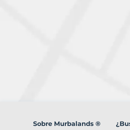
2
Terrenos
en
Sobre Murbalands ®
¿Bu
venta