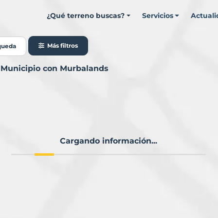
¿Qué terreno buscas?
Servicios
Actual
Más filtros
queda
a Municipio con Murbalands
Cargando información...