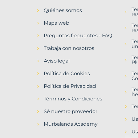
en
Te
Quiénes somos
Tavernes
re
de
Mapa web
la
Te
re
Valldigna
Preguntas frecuentes - FAQ
Municipio
Te
un
con
Trabaja con nosotros
Murbalands
Te
Aviso legal
Pl
Home
>
Política de Cookies
Te
Tavernes
Co
de
Política de Privacidad
la
Te
valldigna
he
municipio
Términos y Condiciones
>
Te
Terrenos
Sé nuestro proveedor
baratos
Us
Murbalands Academy
Us