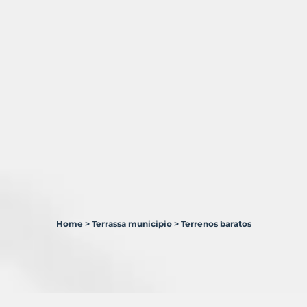
Home
>
Terrassa municipio
>
Terrenos baratos
7
Terrenos
en
venta
en
Terrassa