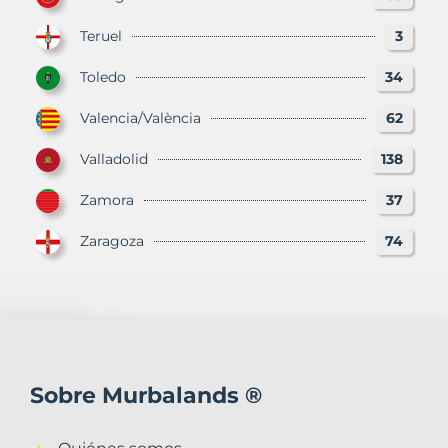
Teruel
3
Toledo
34
Valencia/València
62
Valladolid
138
Zamora
37
Zaragoza
74
Sobre Murbalands ®