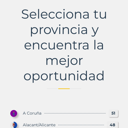
Municipio
con
Selecciona tu
Murbalands
provincia y
encuentra la
mejor
oportunidad
A Coruña
51
Alacant/Alicante
48