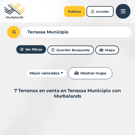
Publicar
Acceder
Ver filtros
Guardar Busqueda
Mapa
Ordenar resultados
Mostrar mapa
Mejor valorados
7 Terrenos en venta en Terrassa Municipio con
Murbalands