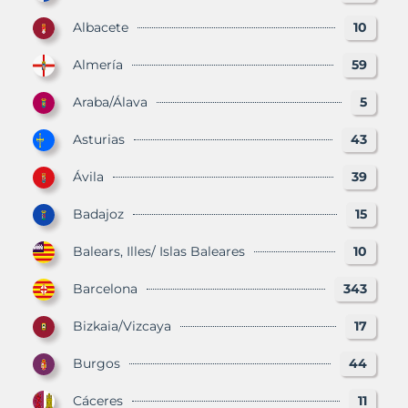
Albacete
10
Almería
59
Araba/Álava
5
Asturias
43
Ávila
39
Badajoz
15
Balears, Illes/ Islas Baleares
10
Barcelona
343
Bizkaia/Vizcaya
17
Burgos
44
Cáceres
11