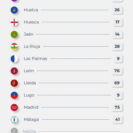
Huelva
26
Huesca
17
Jaén
14
La Rioja
28
Las Palmas
9
León
76
Lleida
69
Lugo
9
Madrid
75
Málaga
41
Melilla