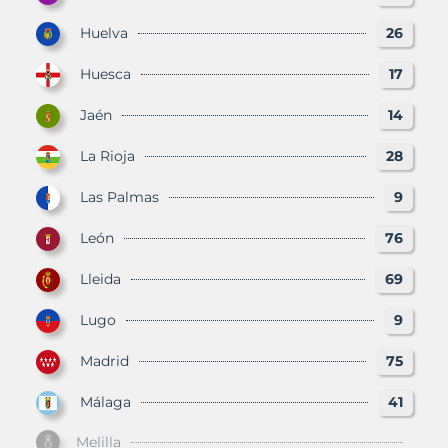
Huelva
26
Huesca
17
Jaén
14
La Rioja
28
Las Palmas
9
León
76
Lleida
69
Lugo
9
Madrid
75
Málaga
41
Melilla