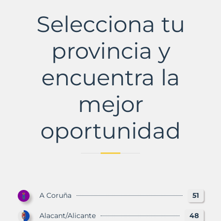
Municipio
con
Selecciona tu
Murbalands
provincia y
encuentra la
mejor
oportunidad
A Coruña
51
Alacant/Alicante
48