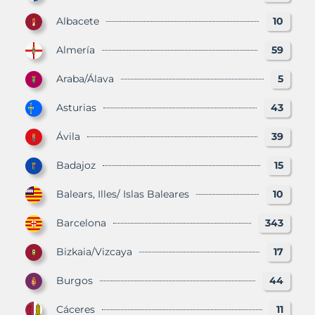
Albacete
10
Almería
59
Araba/Álava
5
Asturias
43
Ávila
39
Badajoz
15
Balears, Illes/ Islas Baleares
10
Barcelona
343
Bizkaia/Vizcaya
17
Burgos
44
Cáceres
11