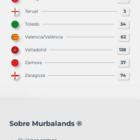
Teruel
3
Toledo
34
Valencia/València
62
Valladolid
138
Zamora
37
Zaragoza
74
Sobre Murbalands ®