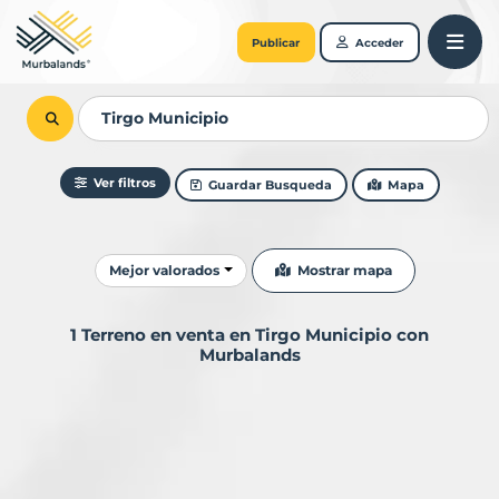
Publicar
Acceder
Ver filtros
Guardar Busqueda
Mapa
Ordenar resultados
Mostrar mapa
Mejor valorados
1 Terreno en venta en Tirgo Municipio con
Murbalands