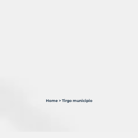
Home
>
Tirgo municipio
1
Terreno
en
venta
en
Tirgo