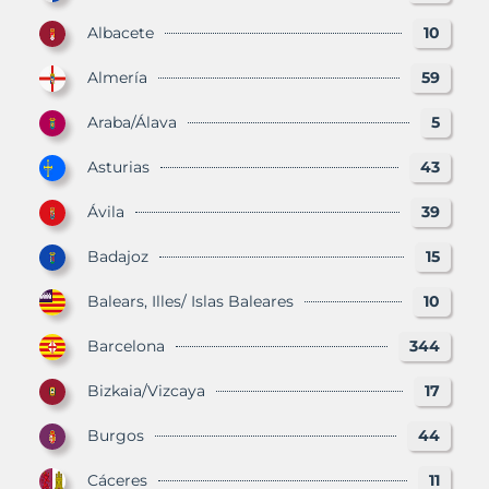
Albacete
10
Almería
59
Araba/Álava
5
Asturias
43
Ávila
39
Badajoz
15
Balears, Illes/ Islas Baleares
10
Barcelona
344
Bizkaia/Vizcaya
17
Burgos
44
Cáceres
11