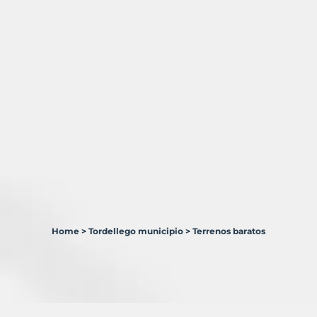
Home
>
Tordellego municipio
>
Terrenos baratos
2
Terrenos
en
venta
en
Tordellego