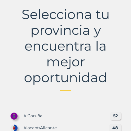
Municipio
con
Selecciona tu
Murbalands
provincia y
encuentra la
mejor
oportunidad
A Coruña
52
Alacant/Alicante
48