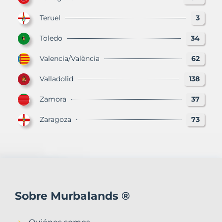
Teruel
3
Toledo
34
Valencia/València
62
Valladolid
138
Zamora
37
Zaragoza
73
Sobre Murbalands ®