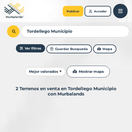
Publicar
Acceder
Ver filtros
Guardar Busqueda
Mapa
Ordenar resultados
Mostrar mapa
Mejor valorados
2 Terrenos en venta en Tordellego Municipio
con Murbalands