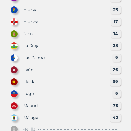
Huelva
25
Huesca
17
Jaén
14
La Rioja
28
Las Palmas
9
León
76
Lleida
69
Lugo
9
Madrid
75
Málaga
42
Melilla