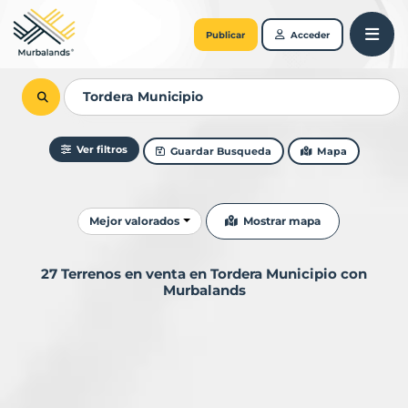
Publicar
Acceder
Ver filtros
Guardar Busqueda
Mapa
Ordenar resultados
Mostrar mapa
Mejor valorados
27 Terrenos en venta en Tordera Municipio con
Murbalands