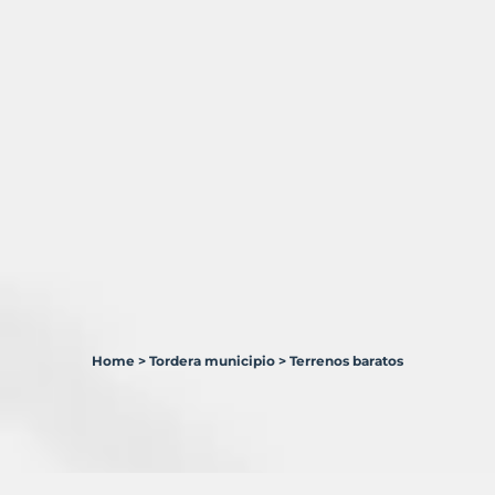
Home
>
Tordera municipio
>
Terrenos baratos
27
Terrenos
en
venta
en
Tordera