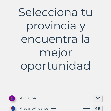
Municipio
con
Selecciona tu
Murbalands
provincia y
encuentra la
mejor
oportunidad
A Coruña
52
Alacant/Alicante
48