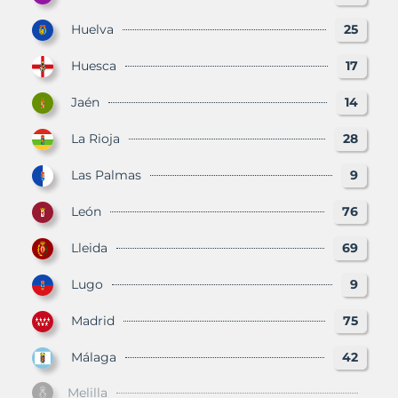
Huelva
25
Huesca
17
Jaén
14
La Rioja
28
Las Palmas
9
León
76
Lleida
69
Lugo
9
Madrid
75
Málaga
42
Melilla