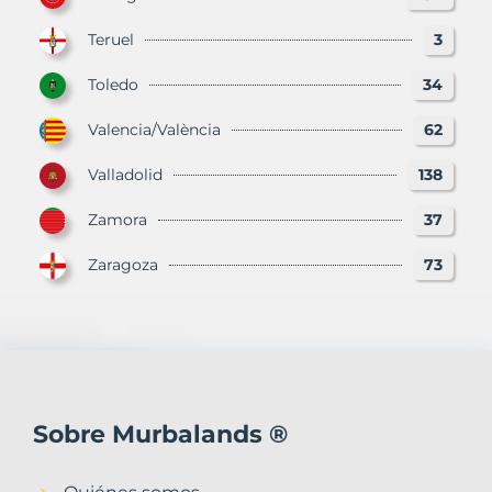
Teruel
3
Toledo
34
Valencia/València
62
Valladolid
138
Zamora
37
Zaragoza
73
Sobre Murbalands ®