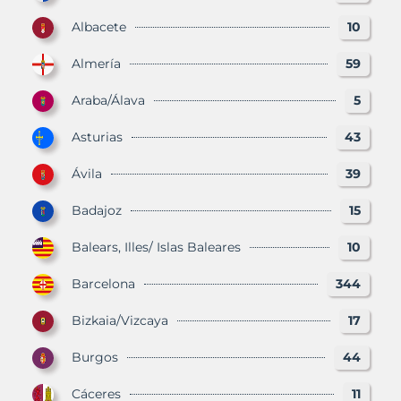
Albacete
10
Almería
59
Araba/Álava
5
Asturias
43
Ávila
39
Badajoz
15
Balears, Illes/ Islas Baleares
10
Barcelona
344
Bizkaia/Vizcaya
17
Burgos
44
Cáceres
11