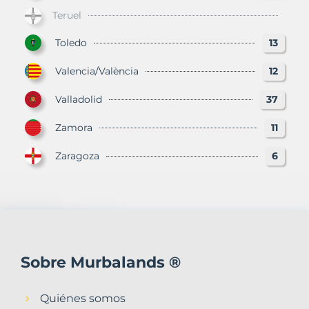
Teruel
Toledo
13
Valencia/València
12
Valladolid
37
Zamora
11
Zaragoza
6
Sobre Murbalands ®
Quiénes somos