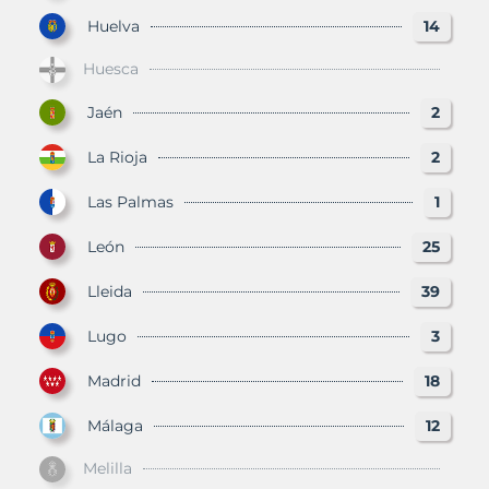
Huelva
14
Huesca
Jaén
2
La Rioja
2
Las Palmas
1
León
25
Lleida
39
Lugo
3
Madrid
18
Málaga
12
Melilla