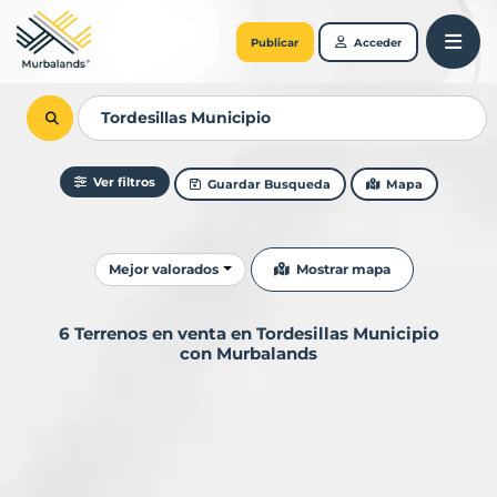
Publicar
Acceder
Ver filtros
Guardar Busqueda
Mapa
Ordenar resultados
Mostrar mapa
Mejor valorados
6 Terrenos en venta en Tordesillas Municipio
con Murbalands