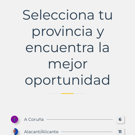
Municipio
con
Selecciona tu
Murbalands
provincia y
encuentra la
mejor
oportunidad
A Coruña
6
Alacant/Alicante
11