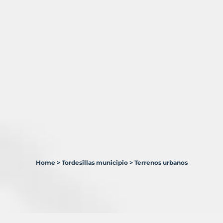
Home
>
Tordesillas municipio
>
Terrenos urbanos
6
Terrenos
en
venta
en
Tordesillas