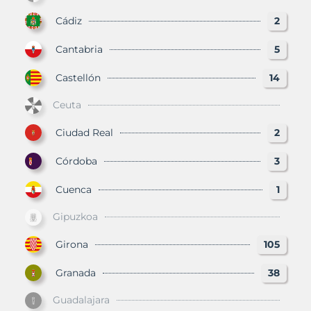
Cádiz
2
Cantabria
5
Castellón
14
Ceuta
Ciudad Real
2
Córdoba
3
Cuenca
1
Gipuzkoa
Girona
105
Granada
38
Guadalajara