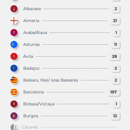
Albacete
2
Almería
21
Araba/Álava
1
Asturias
11
Ávila
28
Badajoz
2
Balears, Illes/ Islas Baleares
2
Barcelona
197
Bizkaia/Vizcaya
1
Burgos
12
Cáceres