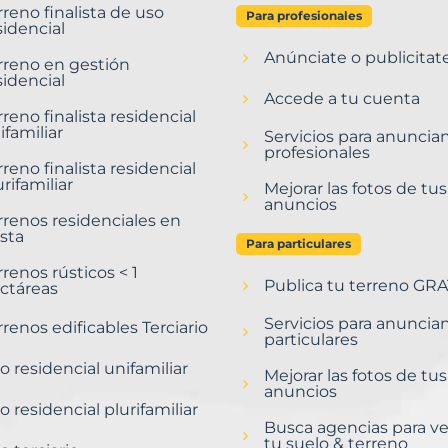
rreno finalista de uso
Para profesionales
sidencial
Anúnciate o publicitat
rreno en gestión
sidencial
Accede a tu cuenta
rreno finalista residencial
ifamiliar
Servicios para anuncia
profesionales
rreno finalista residencial
urifamiliar
Mejorar las fotos de tus
anuncios
rrenos residenciales en
sta
Para particulares
rrenos rústicos < 1
Publica tu terreno GRA
ctáreas
Servicios para anuncia
rrenos edificables Terciario
particulares
o residencial unifamiliar
Mejorar las fotos de tus
anuncios
o residencial plurifamiliar
Busca agencias para v
tu suelo & terreno