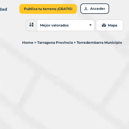
Acceder
idad
Publica tu terreno ¡GRATIS!
Ordenar resultados
Mejor valorados
Mapa
Home
>
Tarragona Provincia
>
Torredembarra Municipio