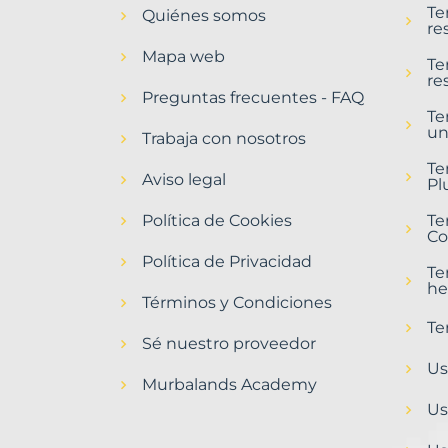
Te
Quiénes somos
Torredembarra
re
Municipio
Mapa web
con
Te
re
Murbalands
Preguntas frecuentes - FAQ
Te
Home
un
>
Trabaja con nosotros
Torredembarra
Te
municipio
Aviso legal
Pl
Política de Cookies
Te
Co
Política de Privacidad
Te
he
Términos y Condiciones
Te
Sé nuestro proveedor
Us
Murbalands Academy
Us