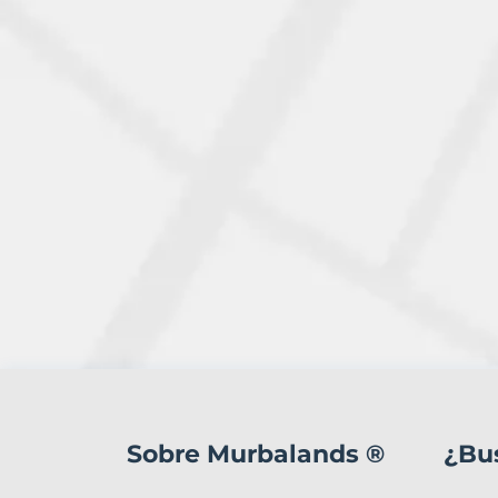
2
Terrenos
en
Sobre Murbalands ®
¿Bu
venta
en