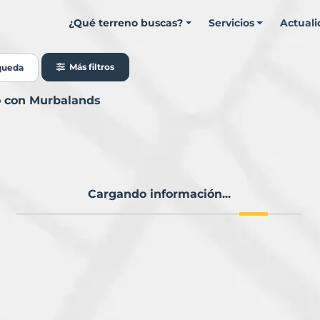
¿Qué terreno buscas?
Servicios
Actual
Más filtros
queda
o con Murbalands
Cargando información...