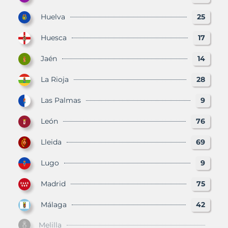
Huelva
25
Huesca
17
Jaén
14
La Rioja
28
Las Palmas
9
León
76
Lleida
69
Lugo
9
Madrid
75
Málaga
42
Melilla