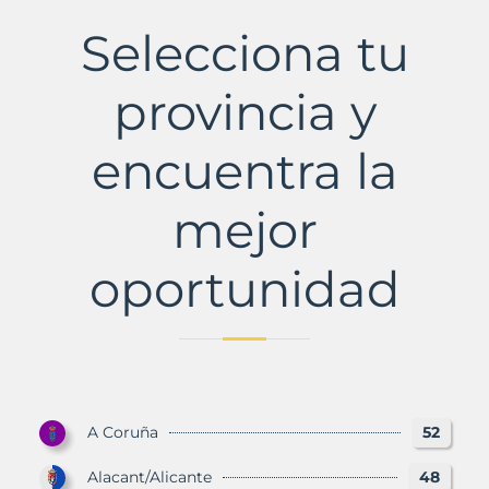
Municipio
con
Selecciona tu
Murbalands
provincia y
encuentra la
mejor
oportunidad
A Coruña
52
Alacant/Alicante
48