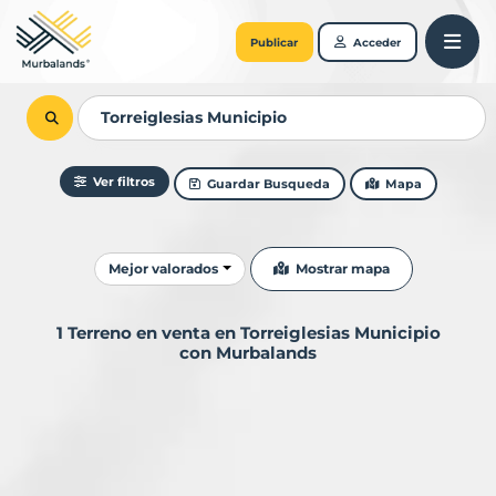
Publicar
Acceder
Ver filtros
Guardar Busqueda
Mapa
Ordenar resultados
Mostrar mapa
Mejor valorados
1 Terreno en venta en Torreiglesias Municipio
con Murbalands