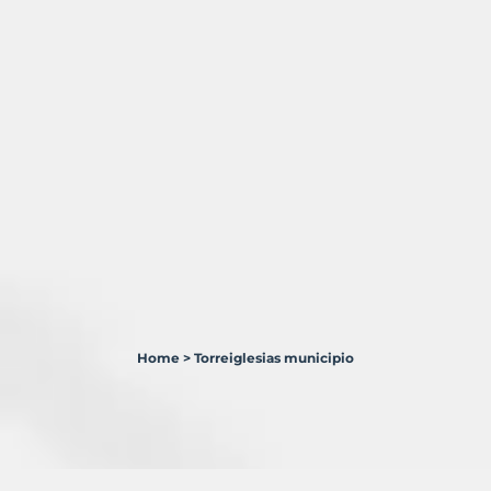
Home
>
Torreiglesias municipio
1
Terreno
en
venta
en
Torreiglesias