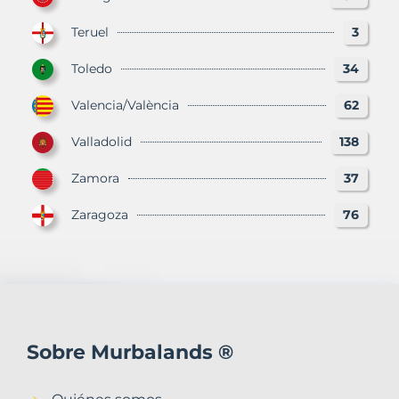
Teruel
3
Toledo
34
Valencia/València
62
Valladolid
138
Zamora
37
Zaragoza
76
Sobre Murbalands ®