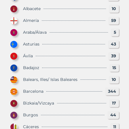
Albacete
10
Almería
59
Araba/Álava
5
Asturias
43
Ávila
39
Badajoz
15
Balears, Illes/ Islas Baleares
10
Barcelona
344
Bizkaia/Vizcaya
17
Burgos
44
Cáceres
11