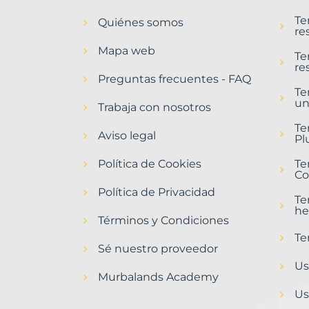
en
Te
Quiénes somos
Torrelavega
re
Municipio
Mapa web
con
Te
re
Murbalands
Preguntas frecuentes - FAQ
Te
Home
un
>
Trabaja con nosotros
Torrelavega
Te
municipio
Aviso legal
Pl
>
Terrenos
Política de Cookies
Te
baratos
Co
Política de Privacidad
Te
he
Términos y Condiciones
Te
Sé nuestro proveedor
Us
Murbalands Academy
Us