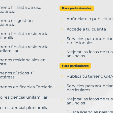
rreno finalista de uso
Para profesionales
sidencial
Anúnciate o publicitat
rreno en gestión
sidencial
Accede a tu cuenta
rreno finalista residencial
ifamiliar
Servicios para anuncia
profesionales
rreno finalista residencial
urifamiliar
Mejorar las fotos de tus
anuncios
rrenos residenciales en
sta
Para particulares
rrenos rústicos < 1
Publica tu terreno GRA
ctáreas
Servicios para anuncia
rrenos edificables Terciario
particulares
o residencial unifamiliar
Mejorar las fotos de tus
anuncios
o residencial plurifamiliar
Busca agencias para v