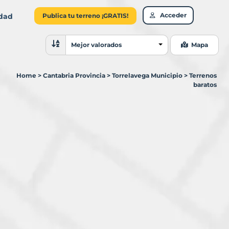
Acceder
idad
Publica tu terreno ¡GRATIS!
Ordenar resultados
Mejor valorados
Mapa
Home
>
Cantabria Provincia
>
Torrelavega Municipio
>
Terrenos
baratos