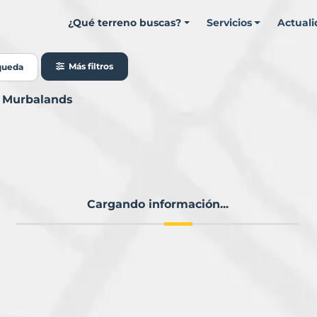
¿Qué terreno buscas?
Servicios
Actual
Más filtros
queda
n Murbalands
Cargando información...