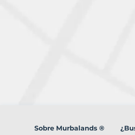
1
Terreno
en
Sobre Murbalands ®
¿Bu
venta